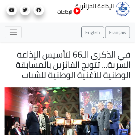
تجاوز
الإذاعة الجزائرية
إلى
الإذاعات
المحتوى
الرئيسي
English
Français
في الذكرى الـ66 لتأسيس الإذاعة
السرية... تتويج الفائزين بالمسابقة
الوطنية للأغنية الوطنية للشباب