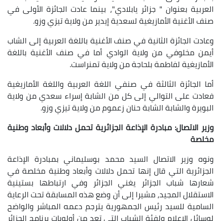
العربية بعنوان " جزائر يابلادي"، بينما عادت الجائزة الأولى في
صنف الأغنية الأمازيغية لسعدية إيدير من ولاية تيزي وزو.
وعادت الجائزة الثانية في صنف الأغنية باللغة العربية إلى الشاب
أيمن مخلوفي من ولاية الوادي أما في صنف الأغنية باللغة
الأمازيغية لفاطمة بلحاجة من ولاية تمنراست.
أما الجائزة الثالثة في صنفي اللغة العربية واللغة الأمازيغية
فعادت على التوالي إلى كل من الشابة إسراء سعدي من ولاية
البويرة والشابة الشابة حنان زعموم من ولاية تيزي وزو.
وزير الاتصال: مبادرة الإذاعة الجزائرية تحمل دلالات وأبعاد وطنية
مخلصة
ونوه وزير الاتصال السيد محمد بوسليماني بمبادرة الإذاعة
الجزائرية التي قال إنها تحمل دلالات وأبعاد وطنية مخلصة في
شعارها شباب الجزائر يغني الجزائر وفي ارتباطها بستينية
الاستقلال المجيد، مشيرا إلى أن وضع هذه المسابقة تحت الرعاية
السامية للسيد رئيس الجمهورية يترجم دعمه المباشر والواضح
لوسائل الإعلام ولفئة الشباب التي تعد من أولويات برنامج الجزائر