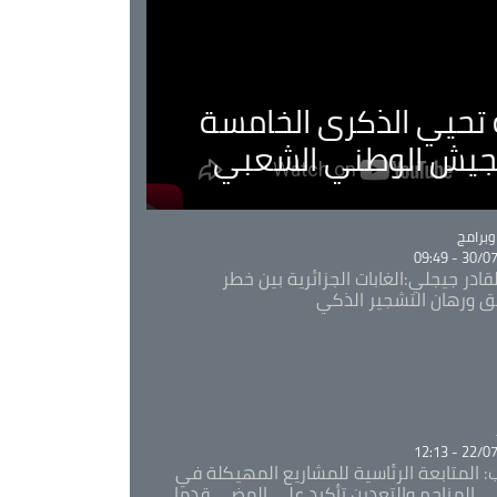
ية تحيي الذكرى الخامسة
لجيش الوطني الشعبي
Ca
برامج
30/07/20
قادر جيجلي:الغابات الجزائرية بين خطر
ئق ورهان التشجير الذكي
Ca
22/07/20
: المتابعة الرئاسية للمشاريع المهيكلة في
 المناجم والتعدين تأكيد على المضي قدما