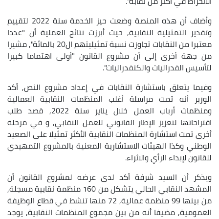
الانخراط في أكثر من نقابة".
وأضاف أن هذه المنصة وضعت حيز الخدمة سنة 2022 لتقييم
وتقدير التمثيلية النقابية, حيث أبرزت نتائج العملية أن "عددا
معتبرا من النقابات تجاوزت نسبة تمثيليتهم ال20 بالمائة", مشيرا
من جهة أخرى إلى أن مشروع القانون "أولى اهتماما كبيرا
لتأسيس الفدراليات والكنفدراليات".
وفيما يتعلق باستشارة النقابات في إعداد مشروع النص, أكد
الوزير أنه تمت مراسلة أغلب المنظمات النقابية العمالية
ومنظمات أرباب العمل خلال يناير سنة 2022, قصد طلب
اقتراحاتها لتعزيز الإطار القانوني للعمل النقابي, و في مرحلة
أخرى تمت استشارة المنظمات النقابية الأكثر تمثيلا على الصعيد
الوطني وكذا الهيئات الاستشارية المعنية بالمشروع التمهيدي
للقانون لإبداء الرأي والاثراء.
ويذكر أن السيد شرفة أكد لدى عرضه لمشروع القانون أن
المشهد النقابي الحالي يتشكل من 160 منظمة نقابية مسجلة,
من بينها 99 منظمة عمالية, 72 منها تنشط في قطاع الوظيفة
العمومية, مضيفا أنه من بين مجموع المنظمات النقابية, يوجد