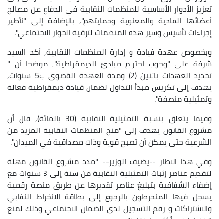
تعزيز الأدوار الأساسية للمنظمات النقابية في الدفاع عن مصالح
أعضائها المادية والمعنوية وحمايتهم", بالإضافة إلى "تأطير
إجراءات تأسيس وسير هذه المنظمات لترقية الحوار الاجتماعي".
وبخصوص عهدة قيادة و إدارة المنظمات النقابية, أكد السيد
شرفة على "وجوب احترام مبادئ الديمقراطية", موضحا أن "
تحديد العهدات باثنين (2) ومدة العهدة القصوى ب5 سنوات,
يهدف إلى تكريس مبدأ التداول لضمان قيادة ديمقراطية فعالة
وتمثيلية منصفة".
وفيما يتعلق بنسبة التمثيلية النقابية (30 بالمائة), قال أن
مشروع القانون يهدف إلى "منح المنظمات النقابية المزيد من
الشرعية حتى يمكن أن تصبح قوية وذات مصداقية في الميدان".
وفي هذا الاطار --يضيف الوزير-- "مدد مشروع القانون مهلة
لتقديم عناصر إثبات التمثيلية النقابية من سنة إلى 3 سنوات مع
إضفاء الشفافية بتبليغ عناصر تقديرها عن طريق منصة رقمية
يسجل فيها المنخرطون بالرجوع إلى بطاقة الانخراط النقابي
والاشتراكات و رقم التسجيل لدى الضمان الاجتماعي وذلك لمنع