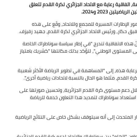
، اتفاقية رعاية مع الاتحاد الجزائري لكرة القدم تتعلق
يتين 2023 و2024.
ر الإطارات المسيرة للمجمع وللاتحاد، وقّع على هذه
يق حكار، ورئيس الاتحاد الجزائري لكرة القدم، جهيد زفيزف.
 هذه الاتفاقية تندرج "في إطار سياسة سوناطراك الخاصة
لى المستوى الوطني"، لتؤكد بذلك مكانتها "كشريك بامتياز
لرعاية هذه، إلى "المساهمة في تطوير الرياضة الأكثر شعبية
لكرة القدم، مثلما هو الحال بالنسبة لاتحادات رياضية أخرى".
 خلال دعم مستوى كرة القدم الجزائرية، وتحسين صورتها على
ن استعداد سوناطراك لتمديد هذا التعاون خدمة للرياضة
شار المتحدث إلى أنه سيتوقف بشكل خاص على النتائج الرياضية
ون "الهام" بين سوناطراك والاتحاد لدعم كرة القدم الجزائرية