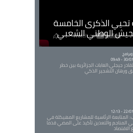
ية تحيي الذكرى الخامسة
لجيش الوطني الشعبي
Ca
برامج
30/07/20
قادر جيجلي:الغابات الجزائرية بين خطر
ئق ورهان التشجير الذكي
Ca
22/07/20
: المتابعة الرئاسية للمشاريع المهيكلة في
 المناجم والتعدين تأكيد على المضي قدما
 الاقتصاد