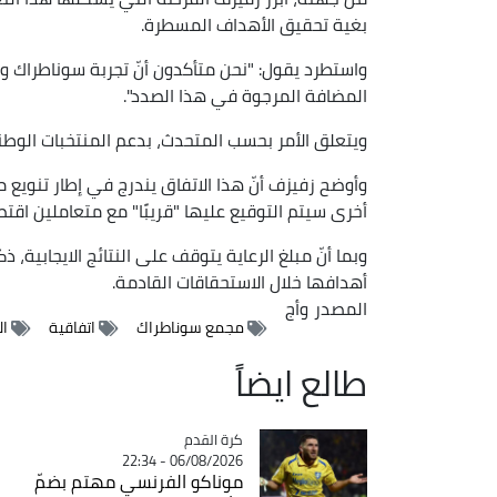
بغية تحقيق الأهداف المسطرة.
واستطرد يقول: "نحن متأكدون أنّ تجربة سوناطراك
المضافة المرجوة في هذا الصدد".
ويتعلق الأمر بحسب المتحدث، بدعم المنتخبات الوطن
وأوضح زفيزف أنّ هذا الاتفاق يندرج في إطار تنويع موا
أخرى سيتم التوقيع عليها "قريبًا" مع متعاملين اقتص
وبما أنّ مبلغ الرعاية يتوقف على النتائج الايجابية، 
أهدافها خلال الاستحقاقات القادمة.
المصدر
وأج
مجمع سوناطراك
اتفاقية
ال
طالع ايضاً
Catégorie
كرة القدم
06/08/2026 - 22:34
موناكو الفرنسي مهتم بضمّ