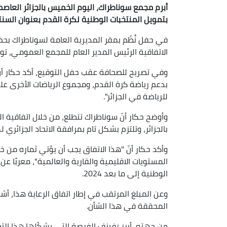
أبرم مجمع سوناطراك، اليوم الخميس بالجزائر العاصمة
بتمويل المنتخبات الوطنية لكرة القدم بعنوان السنتين الرياض
في حفل نُظّم بمقر المديرية العامة لسوناطراك بحضو
الاتفاقية الرئيس المدير العام للمجمع العمومي، توف
وفي تصريح للصحافة عقب حفل التوقيع، أكد حكار أنّ
بدعم رياضة كرة القدم، ومجموع الرياضات الأخرى ع
للرياضة في الجزائر".
وأوضح حكار أنّ سوناطراك تتطلع، من خلال اتفاقية ا
بالجزائر، وتلتزم بشكل تام بمرافقة الاتحاد الجزائري 
وأكد حكار أنّ "هذا الاتفاق يجب أن يؤتي ثماره من
المستويات الاقليمية والقارية والعالمية"، معربًا ع
الوطنية إلى ما بعد 2024.
وعن المبلغ المرتقب في إطار اتفاق الرعاية هذا، أ
المحققة في هذا الشأن.
من جهته، أبرز زفيزف الفرصة التي يشكّلها هذا التعا