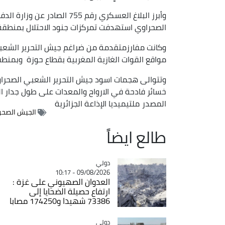
وأبرز البلاغ العسكري رقم 755
الصحراوي استهدفت تمركزات جنود الاحتلال بمنطق
وكانت مفارزمتقدمة من ضراغم جيش التحرير الش
مواقع القوات الغازية المغربية بقطاع حوزة وبمنطق
وتتوالى هجمات اسود جيش التحرير الشعبي الصحرا
خسائر فادحة في الارواح والمعدات على طول جدار الذ
المصدر
ملتيميديا الإذاعة الجزائرية
الجيش الصحر
طالع ايضاً
دولي
Catégorie
09/08/2026 - 10:17
العدوان الصهيوني على غزة :
ارتفاع حصيلة الضحايا إلى
73386 شهيدا و174250 مصابا
دولي
Catégorie