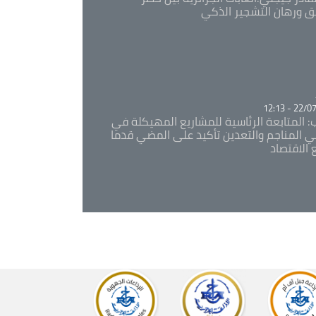
ئق ورهان التشجير الذكي
Ca
22/07/20
: المتابعة الرئاسية للمشاريع المهيكلة في
 المناجم والتعدين تأكيد على المضي قدما
 الاقتصاد