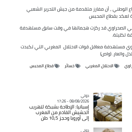
 الصادر عن وزارة الدفاع الوطني ، أن مفارز متقدمة من جيش التحرير الشعبي
ة لعكد بقطاع المحبس
عبي الصحراوي قد ركزت هجماتها في وقت سابق مستهدفة
ة لكليتة.
وي مستهدفة معاقل قوات الاحتلال المغربي التي تكبدت
ل والعار. (واص)
اوي
الاحتلال المغربي
خسائر
قطاع المحبس
دولي
Catégorie
08/08/2026 - 17:26
إسبانيا: الإطاحة بشبكة لتهريب
الحشيش القادم من المغرب
إلى أوروبا وحجز 10,5 طن
دولي
Catégorie