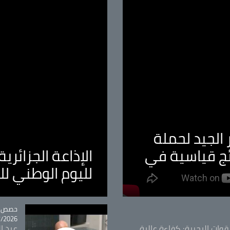
الجيد لحملة
ئج قياسية في
الإذاعة الجزائر
لليوم الوطني ل
tégorie
حصص و
26 - 09:49
قوات البحرية: كفاءة عالية
عبد ال