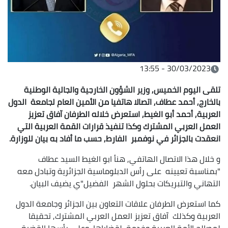
30/03/2023 - 13:55
تلقى اليوم الخميس, وزير الشؤون الخارجية والجالية الوطنية
بالخارج, أحمد عطاف, اتصالا هاتفيا من الأمين العام لجامعة الدول
العربية, أحمد أبو الغيط, استعرض خلاله الطرفان آفاق تعزيز
العمل العربي المشترك وكذا تنفيذ قرارات القمة العربية التي
انعقدت بالجزائر في نوفمبر الفارط, حسب ما أفاد به بيان للوزارة.
و خلال هذا الاتصال الهاتفي, هنأ ابو الغيط السيد عطاف
"بمناسبة تعيينه على رأس الدبلوماسية الجزائرية وتبادل معه
التهاني والتبريكات بحلول الشهر الفضيل"ي يضيف البيان.
كما استعرض الطرفان علاقات التعاون بين الجزائر وجامعة الدول
العربية وكذلك آفاق تعزيز العمل العربي المشترك, تحقيقا
لمصالح الأمة العربية وخدمة لقضاياها, وعلى رأسها القضية