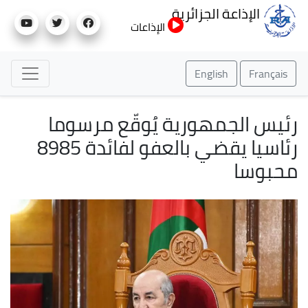
تجاوز
الإذاعة الجزائرية
إلى
الإذاعات
المحتوى
الرئيسي
English
Français
رئيس الجمهورية يُوقّع مرسوما
رئاسيا يقضي بالعفو لفائدة 8985
محبوسا