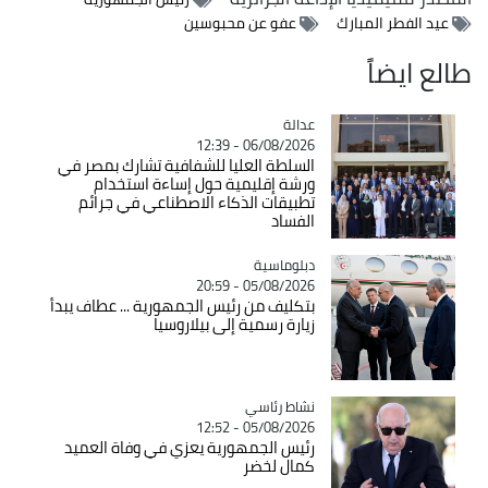
عيد الفطر المبارك
عفو عن محبوسين
طالع ايضاً
عدالة
Catégorie
06/08/2026 - 12:39
السلطة العليا للشفافية تشارك بمصر في
ورشة إقليمية حول إساءة استخدام
تطبيقات الذكاء الاصطناعي في جرائم
الفساد
Catégorie
دبلوماسية
05/08/2026 - 20:59
بتكليف من رئيس الجمهورية ... عطاف يبدأ
زيارة رسمية إلى بيلاروسيا
Catégorie
نشاط رئاسي
05/08/2026 - 12:52
رئيس الجمهورية يعزي في وفاة العميد
كمال لخضر