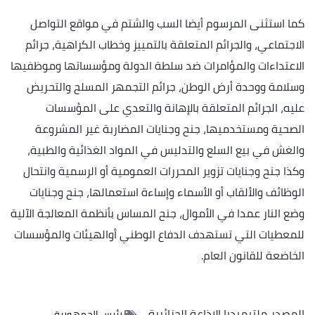
كما استثنى المرسوم أيضا السب والشتم في مواقع التواصل
الاجتماعي، والجرائم المتعلقة بالتمييز وخطاب الكراهية، جرائم
الاعتداءات والمؤامرات ضد سلطة الدولة ومؤسساتها وموظفيها
وسلامة ووحدة أرض الوطن، جرائم التجمهر المسلح والتحريض
عليه، الجرائم المتعلقة بالإهانة والتعدي على المؤسسات
الصحية ومستخدميها، جنح وجنايات المضاربة غير المشروعة
والغش في بيع السلع والتدليس في المواد الغذائية والطبية،
وكذا جنح وجنايات تزوير المحررات العمومية أو الرسمية وانتحال
الوظائف والألقاب أو الأسماء وإساءة استعمالها، جنح وجنايات
وضع النار عمدا في الأموال، جنح المساس بأنظمة المعالجة الآلية
للمعطيات التي تستهدف الدفاع الوطني أوالهيئات والمؤسسات
الخاضعة للقانون العام.
المصدر
ملتيميديا الإذاعة الجزائرية
رئيس الجمهورية