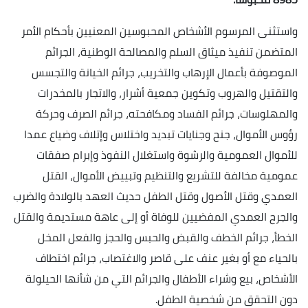
واستثنى المرسوم الأشخاص المحبوسين المعنيين بأحكام الأمر
المتضمن تنفيذ ميثاق السلم والمصالحة الوطنية، الجرائم
الموصوفة بأعمال الإرهاب والتخريب، جرائم الخيانة والتجسس
والتقتيل والهروب وتكوين جمعية أشرار، والاتجار بالمخدرات
والمهلوسات، جرائم الفساد ومكافحته، جرائم الصرف وحركة
رؤوس الأموال، جنح وجنايات تبديد واختلاس وإتلاف وضياع عمدا
للأموال العمومية والرشوة واستغلال النفوذ وإبرام صفقات
عمومية مخالفة للتشريع والتنظيم وتبييض الأموال، القتل
العمدي وقتل الأصول وقتل الطفل حديث العهد بالولادة والضرب
والجرح العمدي المفضيين للوفاة أو إلى عاهة مستديمة والقتل
الخطأ، جرائم الخطف والقبض والحبس والحجز والفعل المخل
بالحياء مع أو بغير عنف على قاصر والاغتصاب، جرائم اختطاف
الأشخاص، بيع وشراء الأطفال والجرائم التي من شأنها الحيلولة
دون التحقق من شخصية الطفل.