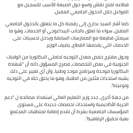
قطاعه لفتح نقاش واسع حول الصيغة الأنسب للتسجيل مع
الفواعل خلال الدخول الجامعي المقبل.
كما أشار السيد بداري إلى رقمنة كل ما يتعلق بالدخول الجامعي
المقبل, سواء ما تعلق بالجانب البيداغوجي أو الخدمات, وهو ما
سيمثل قطيعة مع الممارسات السابقة ويدخل تحسينات على
الخدمات التي يقدمها القطاع, يضيف الوزير.
وحول مقترح خفض معدل التوجيه لحاملي البكالوريا من الولايات
الجنوبية في بعض التخصصات, فصرح المسؤول ذاته أن "شهادة
البكالوريا موحدة وببرنامج موحد وطنيا, وأن أي تغيير على ذلك
يشبه استحداث فئتين من الطلبة, وهو ما يخلق خللا في التوجيه
ونوعيته".
من جهة أخرى, جدد وزير التعليم العالي استعداد مصالحه ل "دعم
الحرية الأكاديمية واستحداث تخصصات جديدة على مستوى
المؤسسات الجامعية بشرط أن تقدم إضافة لمتطلبات المجتمع
بغية تحقيق الرفاهية".