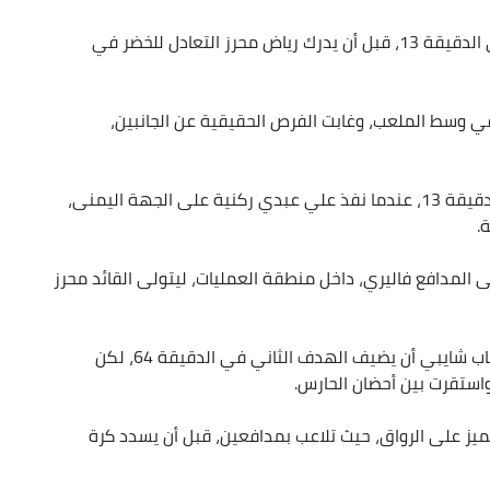
وتقدم المنتخب التونسي أولا، عبر منتصر طالبي في الدقيقة 13، قبل أن يدرك رياض محرز التعادل للخضر في
في وسط الملعب، وغابت الفرص الحقيقية عن الجانبين،
ونجح المنتخب التونسي في التقدم بالنتيجة، عند الدقيقة 13، عندما نفذ علي عبدي ركنية على الجهة اليمنى،
.
لى المدافع فاليري، داخل منطقة العمليات، ليتولى القائد محرز
وشهد الشوط الثاني استفاقة جزائرية، حيث كاد الشاب شايبي أن يضيف الهدف الثاني في الدقيقة 64، لكن
استقرت بين أحضان الحارس.
يز على الرواق، حيث تلاعب بمدافعين، قبل أن يسدد كرة