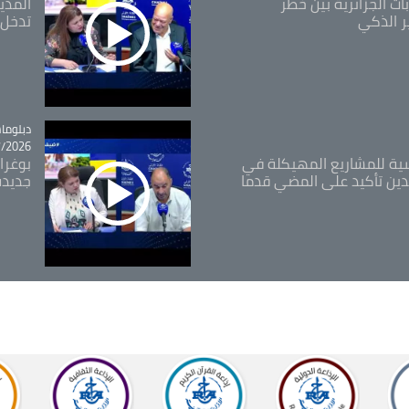
ات الجزائرية بين خطر
ر الذكي
تدخل 
tégorie
دبلوما
26 - 11:46
اسية للمشاريع المهيكلة في
بوغرا
دين تأكيد على المضي قدما
جديدة