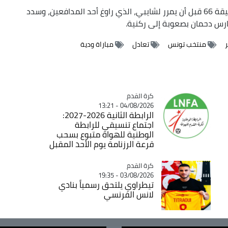
واستلم حسام عوار، كرة في وسط الملعب، عند الدقيقة 66 قبل أن يمرر لشايبي، الذي راوغ أحد المدافعين، وسدد
رس دحمان بصعوبة إلى ركنية.
منتخب تونس
تعادل
مباراة ودية
Catégorie
كرة القدم
04/08/2026 - 13:21
الرابطة الثانية 2026-2027:
اجتماع تنسيقي للرابطة
الوطنية للهواة متبوع بسحب
قرعة الرزنامة يوم الأحد المقبل
Catégorie
كرة القدم
03/08/2026 - 19:35
تيطراوي يلتحق رسمياً بنادي
لانس الفرنسي