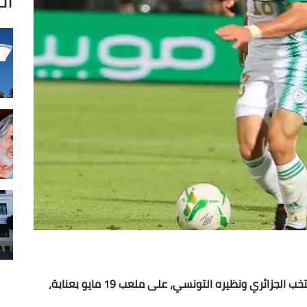
حسم التعادل الإيجابي (1-1) المباراة الودية بين المنتخب الجزائري ونظيره التونسي، على ملعب 19 مايو بعنابة،