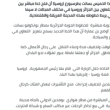
ذا الخميس بسانت بطرسبورغ (روسيا) أن فتح خط مباشر بين
عاون بين الجزائر وروسيا في مختلف المجالات لا سيما
قي يربط خطوطه بهذه المدينة العريقة والاقتصادية.
 مباشرة للخطوط الجوية الجزائرية بمطار بولكوفو بسانت
أوضح بن عمارة أنّ هذا الخط الجديد يسمح بتعزيز التعاون في
 والسياحة.
لوقت وتخفيف مدة وعناء التنقل على رجال الأعمال، كما
ق الجزائر أو جعلها نقطة عبور لهؤلاء نحو البلدان
اتخاذه خلال الزيارة التي قام بها رئيس الجمهورية, لروسيا
مة روسيا - إفريقيا بهذا البلد.
لدين لتخفيف إجراءات منح التأشيرات لبعض الفئات كرجال
قلهم.
ى المباشرة من مطار هواري بومدين الدولي باتجاه مدينة
ة في بيع تذاكر الرحلات عبر مكاتب السفر و شبكة الانترنت.