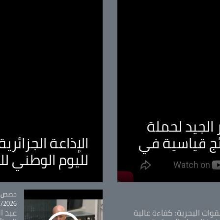
الجيد لحملة
ئج قياسية في
الإذاعة الجزائر
لليوم الوطني ل
tégorie
حصص و
26 - 09:49
قوات البحرية: كفاءة عالية
عبد ال