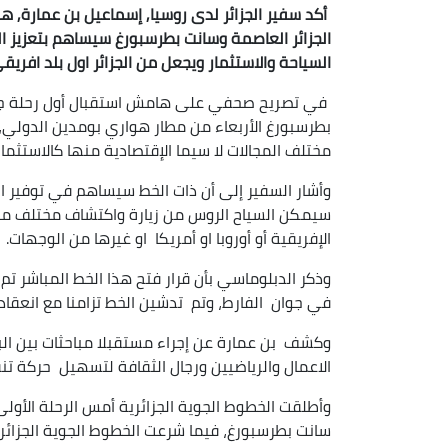
أكد سفير الجزائر لدى روسيا, إسماعيل بن عمارة, ه
الجزائر العاصمة وسانت بطرسبورغ سيساهم بتعزيز الت
السياحة والاستثمار ويجعل من الجزائر اول بلد افري
في تصريح صحفي على هامش استقبال أول رحلة جوية
بطرسبورغ الأربعاء من مطار هواري بومدين الدولي، 
مختلف المجالات لا سيما الإقتصادية منها كالاستثمار
وأشار السفير إلى أن ذات الخط سيساهم في توفير ا
سيمكن السياح الروس من زيارة واكتشاف مختلف مناط
الإفريقية أو أوروبا او أمريكا او غيرها من الوجهات.
وذكر الدبلوماسي بأن قرار فتح هذا الخط المباشر تم 
في جوان الفارط، وتم تدشين الخط تزامنا مع انعقاد ق
وكشف بن عمارة عن إجراء مستقبلا مباحثات بين الب
الاعمال والرياضيين ورجال الثقافة لتسهيل حركة تن
وأطلقت الخطوط الجوية الجزائرية أمس الرحلة الأول
سانت بطرسبورغ، فيما شرعت الخطوط الجوية الجزائري