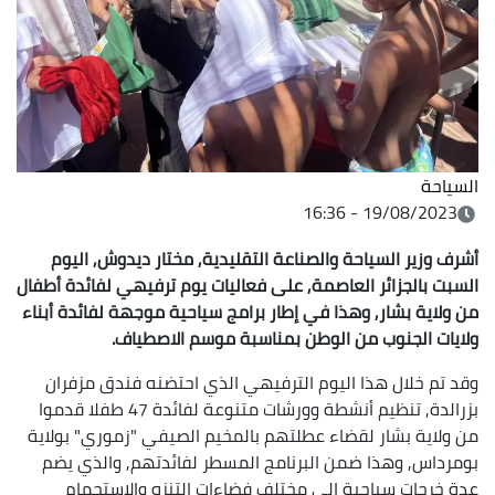
السياحة
19/08/2023 - 16:36
أشرف وزير السياحة والصناعة التقليدية, مختار ديدوش, اليوم
السبت بالجزائر العاصمة, على فعاليات يوم ترفيهي لفائدة أطفال
من ولاية بشار, وهذا في إطار برامج سياحية موجهة لفائدة أبناء
ولايات الجنوب من الوطن بمناسبة موسم الاصطياف.
وقد تم خلال هذا اليوم الترفيهي الذي احتضنه فندق مزفران
بزرالدة, تنظيم أنشطة وورشات متنوعة لفائدة 47 طفلا قدموا
من ولاية بشار لقضاء عطلتهم بالمخيم الصيفي "زموري" بولاية
بومرداس, وهذا ضمن البرنامج المسطر لفائدتهم, والذي يضم
عدة خرجات سياحية الى مختلف فضاءات التنزه والاستجمام