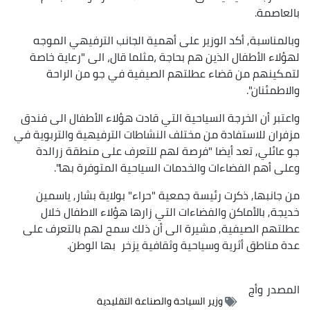
بالعاصمة.
وبالمناسبة, أكد الوزير على أهمية الجانب الترفيهي الموجه
لهؤلاء الأطفال الذين هم بحاجة ،مثلما قال، الى "رعاية خاصة
لتمكينهم من قضاء عطلتهم الصيفية في جو من الراحة
والاطمئنان".
واعتبر أن الخرجة السياحية التي قادت هؤلاء الأطفال الى فندق
مزفران للاستفادة من مختلف النشاطات الترفيهية والتربوية في
جو عائلي, تعد أيضا "فرصة لهم للتعرف على منطقة زرالدة
وعلى أهم الفضاءات والخدمات السياحية المتوفرة بها".
من جانبها, ذكرت رئيسة جمعية "حراء" بولاية بشار, ياسمين
خديجة, بالأماكن والفضاءات التي زارها هؤلاء الاطفال خلال
عطلتهم الصيفية, مشيرة الى أن ذلك سمح لهم بالتعرف على
عدة مناطق أثرية وسياحية وثقافية يزخر بها الوطن.
المصدر
وأج
وزير السياحة والصناعة التقليدية