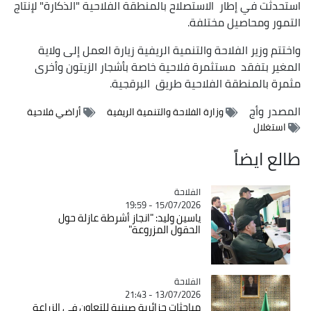
استحدثت في إطار الاستصلاح بالمنطقة الفلاحية "الذكارة" لإنتاج
التمور ومحاصيل مختلفة.
واختتم وزير الفلاحة والتنمية الريفية زيارة العمل إلى ولاية
المغير بتفقد مستثمرة فلاحية خاصة بأشجار الزيتون وأخرى
مثمرة بالمنطقة الفلاحية طريق البرقجية.
المصدر
وأج
وزارة الفلاحة والتنمية الريفية
أراضي فلاحية
استغلال
طالع ايضاً
الفلاحة
Catégorie
15/07/2026 - 19:59
ياسين وليد: "انجاز أشرطة عازلة حول
الحقول المزروعة"
الفلاحة
Catégorie
13/07/2026 - 21:43
مباحثات جزائرية صينية للتعاون في الزراعة