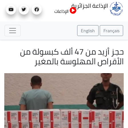
تجاوز
الإذاعة الجزائرية
إلى
الإذاعات
المحتوى
الرئيسي
English
Français
حجز أزيد من 47 ألف كبسولة من
الأقراص المهلوسة بالمغير