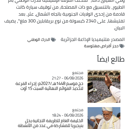
الطيور، بالتنسيق مع ذات المصلحة، من توقيف سيارة كانت
قادمة من إحدى الولايات الجنوبية باتجاه الشمال، عثر، بعد
تفتيشها، على 2340 كبسولة من نوع بريقابلين 300 ملغ"، يضيف
البيان.
المصدر
ملتيميديا الإذاعة الجزائرية
الدرك الوطني
حجز أقراص مهلوسة
طالع ايضاً
مجتمع
Catégorie
06/08/2026 - 21:27
حج موسم 1448هـ/2027م: إجراء القرعة
لتحديد القوائم النهائية السبت 15 أوت
مجتمع
Catégorie
06/08/2026 - 18:24
الخليفة العام للطريقة التجانية يحل
بنيجيريا للمشاركة في عدد من الأنشطة