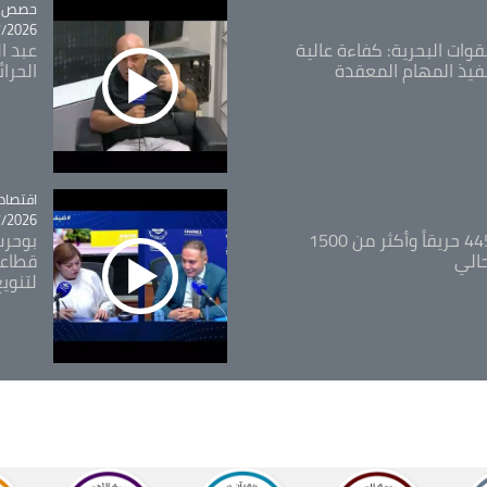
tégorie
حصص و
26 - 09:49
قوات البحرية: كفاءة عالية
عبد ال
فيذ المهام المعقدة
الحرا
اقتصاد
tégorie
26 - 12:13
المدير العام للغابات: 445 حريقاً وأكثر من 1500
بوحرب
حالي
قطاعي
لتنويع