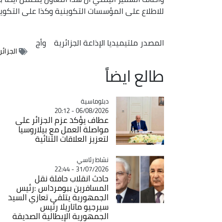
للاطلاع على المؤسسات التكوينية وكذا على التكوين
المصدر
ملتيميديا الإذاعة الجزائرية
وأج
الجزائر
طالع ايضاً
Catégorie
دبلوماسية
06/08/2026 - 20:12
عطاف يؤكد عزم الجزائر على
مواصلة العمل مع بيلاروسيا
لتعزيز العلاقات الثنائية
Catégorie
نشاط رئاسي
31/07/2026 - 22:44
حادث انقلاب حافلة نقل
المسافرين ببومرداس :رئيس
الجمهورية يتلقى تعازي السيد
سيرجيو ماتاريلا رئيس
الجمهورية الإيطالية الصديقة