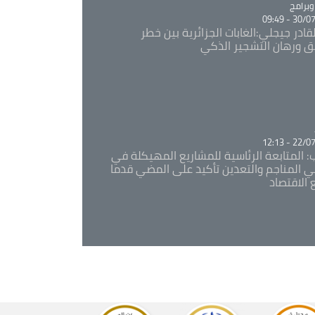
Ca
برامج
30/07/20
قادر جيجلي:الغابات الجزائرية بين خطر
ئق ورهان التشجير الذكي
Ca
22/07/20
: المتابعة الرئاسية للمشاريع المهيكلة في
 المناجم والتعدين تأكيد على المضي قدما
 الاقتصاد