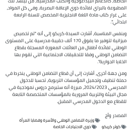
الخاصة، كالدعائم البيداغوجية والكتب المدرسية، من بينها، تلك
المطبوعة بالبراي لفائدة ذوي الإعاقة البصرية، وفي كل المواد،
على غرار كتاب مادة اللغة الانجليزية المخصص للسنة الرابعة
ابتدائي".
وبنفس المناسبة، أشارت السيدة كريكو إلى أنه "تم تخصيص
ميزانية لتوفير ما يفوق 170 ألف حقيبة مدرسية على المستوى
الوطني لفائدة أطفال من العائلات المعوزة المسجلة بقطاع
التضامن الوطني وفقا للتحقيقات الاجتماعية التي تقوم بها
الخلايا الجوارية".
ومن جهة أخرى، أشارت إلى أن قطاع التضامن الوطني ينخرط في
حملة تنظيف وتجميل المؤسسات التربوية، تحسبا للدخول
المدرسي 2024/2023، مبرزة أنه ستبرمج دروس نموذجية في
مجال البيئة والتربية المرورية بالمؤسسات المتخصصة التابعة
للقطاع مع الدخول المدرسي المقبل.
المصدر
وأج
وزيرة التضامن الوطني والأسرة وقضايا المرأة
كوثر كريكو
ذوي الاحتياجات الخاصة