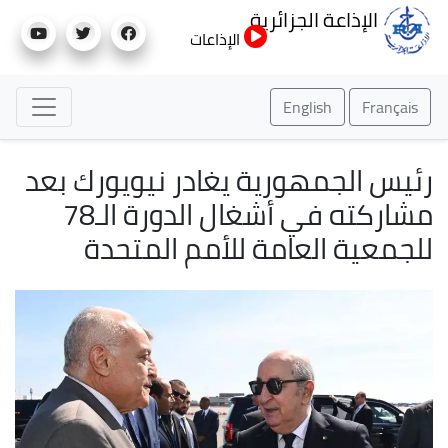
تجاوز
الإذاعة الجزائرية
إلى
الإذاعات
المحتوى
الرئيسي
English
Français
رئيس الجمهورية يغادر نيويورك بعد
مشاركته في أشغال الدورة الـ78
للجمعية العامة للأمم المتحدة