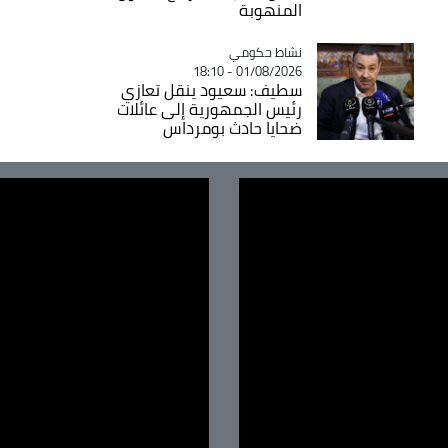
المنهوبة
Catégorie
نشاط حكومي
01/08/2026 - 18:10
سطيف: سعيود ينقل تعازي
رئيس الجمهورية إلى عائلات
ضحايا حادث بومرداس