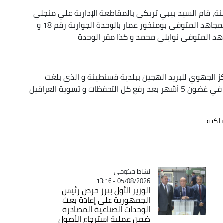
طينة، قام السيد بيبي تريكي بالمقاطعة الإدارية علي منجلي
بتدشين مكتبين بريدين درجة 3 أحدهما حمل اسم المجاهد المتوفى بومنخور عمار بالوحدة الجوارية رقم 18 و
كز الجهوي للبريد الهجين ببلدية قسنطينة و الذي بلغت
نسبة تقدم أشغاله 45 بالمائة على أن يتم استلامه في غضون 5 أشهر بعد رفع كل التحفظات و تسوية العراقيل
سلكية
Catégorie
نشاط حكومي
05/08/2026 - 13:16
الوزير الأول يبرز حرص رئيس
الجمهورية على إعادة بعث
الوحدات الصناعية المصادرة
ضمن عملية استرجاع الأصول