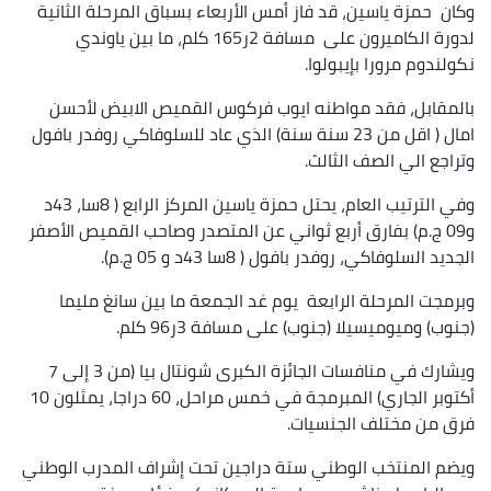
وكان حمزة ياسين، قد فاز أمس الأربعاء بسباق المرحلة الثانية
لدورة الكاميرون على مسافة 2ر165 كلم، ما بين ياوندي
نكولندوم مرورا بإيبولوا.
بالمقابل، فقد مواطنه ايوب فركوس القميص الابيض لأحسن
امال ( اقل من 23 سنة سنة) الذي عاد للسلوفاكي روفدر بافول
وتراجع الي الصف الثالث.
وفي الترتيب العام، يحتل حمزة ياسين المركز الرابع ( 8سا، 43د
و09 ج.م) بفارق أربع ثواني عن المتصدر وصاحب القميص الأصفر
الجديد السلوفاكي، روفدر بافول ( 8سا 43د و 05 ج.م).
وبرمجت المرحلة الرابعة يوم غد الجمعة ما بين سانغ مليما
(جنوب) وميوميسيلا (جنوب) على مسافة 3ر96 كلم.
ويشارك في منافسات الجائزة الكبرى شونتال بيا (من 3 إلى 7
أكتوبر الجاري) المبرمجة في خمس مراحل، 60 دراجا، يمثلون 10
فرق من مختلف الجنسيات.
ويضم المنتخب الوطني ستة دراجين تحت إشراف المدرب الوطني