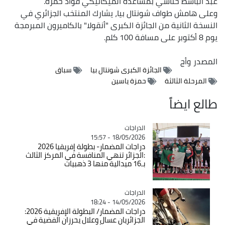
عبد الباسط حناشي بمساعدة الميكانيكي فؤاد حمزة.
وعلى هامش طواف شونتال بيا، يشارك المنتخب الجزائري في
النسخة الثانية من الجائزة الكبرى "أنقولا" بالكاميرون المبرمجة
يوم 8 أكتوبر على مسافة 100 كلم.
المصدر
وأج
الجائزة الكبرى شونتال بيا
سباق
المرحلة الثالثة
حمزة ياسين
طالع ايضاً
الدراجات
Catégorie
18/05/2026 - 15:57
دراجات المضمار- بطولة إفريقيا 2026
:الجزائر تنهي المنافسة في المركز الثالث
بـ16 ميدالية منها 3 ذهبيات
الدراجات
Catégorie
14/05/2026 - 18:24
دراجات المضمار/ البطولة الإفريقية 2026:
الجزائريان عسال وعلال يحرزان الفضية في