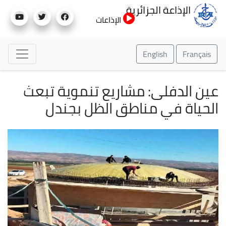
تجاوز
الإذاعة الجزائرية
إلى
الإذاعات
المحتوى
الرئيسي
English
Français
عين الدفلى: مشاريع تنموية تبعث
الحياة في مناطق الظل بجندل