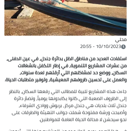
محلي
10/10/2023 - 20:55
استفادت العديد من مناطق الظل بدائرة جندل، في عين الدفلى،
من عشرات المشاريع التنموية، في إطار التكفل بانشغالات
السكان، ووضع حد لمشاكلهم التي أرقتهم لعدة سنوات،
والعمل على تحسين ظروفهم المعيشية، وتوفير متطلبات الحياة.
جاءت هذه المشاريع تلبية للمطالب التي رفعها السكان، بالنظر
إلى الظروف الصعبة التي كانوا يكابدونها يومياً، وتضمّ دائرة
جندل ثلاث بلديات هي جندل مركز، بربوش ووادي الشرفاء،
وأصبحت ورشة مفتوحة شملت جوانب التهيئة والطرقات على
نحو سيحسّن لا محالة الحياة العامة للمواطنين.
في هذا الصدد، يجري إنجاز عدد من المشاريع منها التي بُرمجت