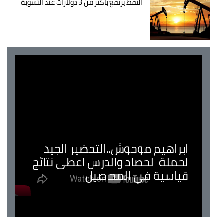
النفط يرتفع بأكثر من 3 دولارات عند التسوية
ابراهيم موحوش..التحضير الجيد
لحملة الحصاد والدرس اعطى نتائج
قياسية في المحاصيل