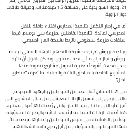
21، ودوار السوايدية على مسافة 1.5 كيلومترات، وصيانة طرقات
دوار الزاوية.
أما في إطار التكفل بتلاميذ المدارس اقتناء حافلة للنقل
المدرسي لفائدة التلاميذ القاطنين بمزرعة سي بوعلام، فيما
استفادت مزرعة سنطوحي بالربط بشبكة الغاز الطبيعي.
وببلدية بربوش تم تجديد شبكة التطهير للجهة السفلى لبلدية
بربوش وانجاز خزان مائي نصف مدفون، ويمكن القول أنّ دائرة
جندل قطعت أشوطاً معتبرة لتمويل مشاريع تنموية منها
المشاريع الخاصة بالمناطق النائية والجبلية بما يُعرف "مناطق
الظل".
في هذا المقام، أشاد عدد من المواطنين بالجهود المبذولة،
والتي ترمي إلى تحسين الإطار المعيشي من خلال المشاريع التي
أنجزت أو التي ما تزال قيد الانجاز، والتي رُصدت لها أموال معتبرة،
كما أضفت الزيارات الميدانية لرئيسة الدائرة والإطارات المسؤولة
نوعاً من الطمأنينة في نفوس المواطنين باعتبارها فرصة يحتكّ
فيها المواطنون بالمسؤولين من أجل طرح كافة انشغالاتهم.