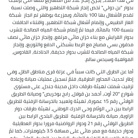
بدوار "بن دولي" تخص إنجاز شبكة التطهير والتي وصلت نسبة
تقدم الأشغال بها 100 بالمائة، وبمزرعة بوظهر تم انجاز شبكة
الغاز الطبيعي وإتمام أشغال شبكة التطهير، واقتناء الحافلات
بنسبة 100 بالمائة، فيما تمّ إتمام شبكة المياه الصالحة للشرب
بدوار القرايش مع بناء خزان مائي مرتفع، وإنجاز خزان مائي نصف
مدفون بسي مصباح مع الربط بشبكتي الدفع والتوزيع، وإنجاز
شبكة المياه الصالحة للشرب بدوار حذيفة، الدنادنة، القادوس،
المواهبة وسيدس سالم.
أما عن الطرق التي كانت سبباً في عزلة قرى مناطق الظل، وفي
إطار تحديث المحاور الطرقية، فتمّ تسجيل عمليات صيانة وإعادة
تزفيت شملت تهيئة طرقات داخل مدينة جندل، على مستوى
شوارع "20 أوت، أحمد بن قولال، رابح بوخريص" وصيانة الطريق
الولائي رقم 15 عمورة، تهيئة وتعبيد بالخرسانة الزفتية للطريق
الرابط بين حي الوئام وحي الدرك الوطني، تهيئة طرقات دوار
الزاوية، صيانة بالخرسانة الزفتية للطريق البلدي الرابط بين
الطريق الولائي رقم 21 ودوار الرواضنية مرورا بدوار العطايلية
ودوار حذيفة مع ممر مائي على مسافة 3.5 كيلومترات، كما تمّ
صيانة بالخرسانة الزفتية الطريق الرابط بين الطريق الولائي رقم