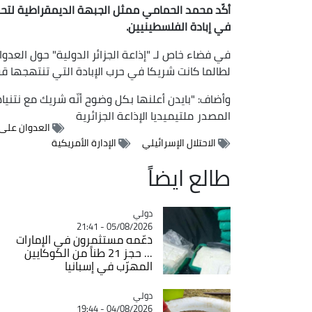
أكّد محمد الحمامي ممثل الجبهة الديمقراطية لتحرير 
في إبادة الفلسطينيين.
في فضاء خاص لـ "إذاعة الجزائر الدولية" حول العدو
لطالما كانت شريكا في حرب الإبادة التي تنتهجها قو
وأضاف: "بايدن أعلنها بكل وضوح أنّه شريك مع نتني
المصدر
ملتيميديا الإذاعة الجزائرية
العدوان على
الاحتلال الإسرائيلي
الإدارة الأمريكية
طالع ايضاً
دولي
Catégorie
05/08/2026 - 21:41
دعّمه مستثمرون في الإمارات
... حجز 21 طناً من الكوكايين
المهرّب في إسبانيا
دولي
Catégorie
04/08/2026 - 19:44