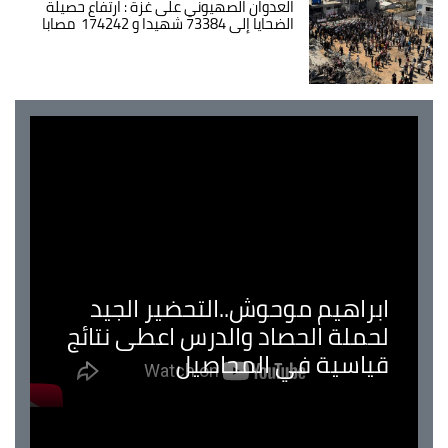
العدوان الصهيوني على غزة : ارتفاع حصيلة
الضحايا إلى 73384 شهيدا و 174242 مصابا
ابراهيم موحوش..التحضير الجيد
لحملة الحصاد والدرس اعطى نتائج
قياسية في المحاصيل