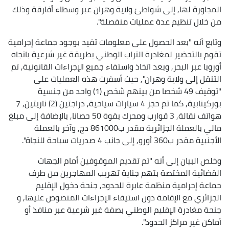
المجاورة لها, إلى شواطئ ولاية وهران عبر وسطاء أفارقة وذلك
من خلال تنظيم عدة عمليات منفصلة".
وتابع أنه "بعد الحصول على معلومات تفيد بوجود جماعة إجرامية
تقوم بالتحضير لمغادرة التراب الوطني بطريقة غير شرعية باتجاه
أوروبا عبر البحر, وبعد اتخاذ واستفاء جميع الإجراءات القانونية, تم
التنقل إلى ولاية وهران", حيث أسفرت هذه العمليات على
"توقيف 49 شخصا من بينهم شخص (1) واحد من جنسية
بوركينابية, كما تم حجز 4 سيارات سياحية, دراجتين (2) ناريتين, 7
هواتف نقالة, 3 قوارب ومحرك بقوة 50 حصانا, بالإضافة إلى مبلغ
مالي بالعملة الجزائرية مقدر ب861000 دج, وآخر بالعملة
الأجنبية مقدر ب360 أورو, إلى جانب 4 صدريات سباحة للنجاة".
وخلص البيان إلى أنه "تم تقديم الموقوفين أمام الجهات
القضائية المختصة بتهم جناية تهريب المهاجرين من طرف
جماعة إجرامية منظمة عابرة للحدود, جنحة دخول الإقليم
الجزائري مع الإقامة دون استيفاء الإجراءات المنصوص عليها, و
جنحة مغادرة الإقليم الوطني بصفة غير شرعية عبر منافذ أو
أماكن غير مراكز الحدود".