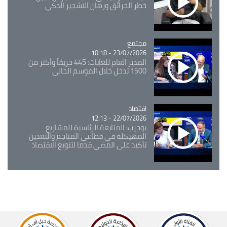
خطر الحرائق ورهان التشجير الذكي
مجتمع
Catégorie
23/07/2026 - 10:18
المدير العام للغابات: 445 حريقاً وأكثر من
1500 تدخل خلال الموسم الحالي
اقتصاد
Catégorie
22/07/2026 - 12:13
بوحرب: المتابعة الرئاسية للمشاريع
المهيكلة في قطاعي المناجم والتعدين
تأكيد على المضي قدما لتنويع الاقتصاد