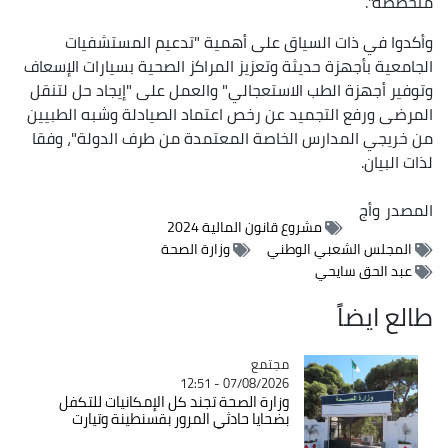
متخصصة".
وأكدوا في ذات السياق على أهمية "تدعيم المستشفيات
الجامعية بأجهزة حديثة وتعزيز المراكز الصحية بسيارات الإسعاف
وتوفير أجهزة الطب الاستعجالي" والعمل على "إيجاد حل لتنقل
المرضى ورفع التجميد عن رخص اعتماد الصيادلة وشبه الطبيين
من خريجي المدارس الخاصة المعتمدة من طرف الدولة"، وفقا
لذات البيان.
المصدر
وأج
مشروع قانون المالية 2024
المجلس الشعبي الوطني
وزارة الصحة
عبد الحق سايحي
طالع ايضاً
مجتمع
Catégorie
07/08/2026 - 12:51
وزارة الصحة تجند كل الإمكانيات للتكفل
بضحايا حادثي المرور بقسنطينة وتيارت