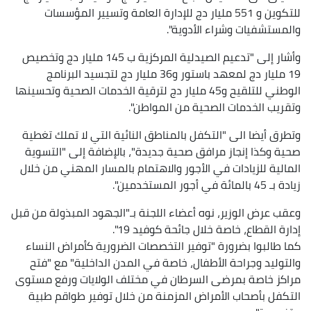
للتكوين و 551 مليار دج للإدارة العامة وتسيير المؤسسات
والمستشفيات وشراء الأدوية".
وأشار إلى "تدعيم الصيدلية المركزية ب 145 مليار دج وتخصيص
19 مليار دج لمعهد باستور و36 مليار دج لتجسيد البرنامج
الوطني للتلقيح و45 مليار دج لترقية الخدمات الصحية وتحسينها
وتقريب الخدمات الصحية من المواطن".
وتطرق أيضا الى "التكفل بالمناطق النائية التي لا تملك تغطية
صحية وكذا إنجاز مرافق صحية جديدة"، بالإضافة إلى "التسوية
المالية للزيادات في الأجور والاهتمام بالمسار المهني من خلال
زيادة بـ 45 بالمائة في أجور المستخدمين".
وعقب عرض الوزير، نوه أعضاء اللجنة بـ"الجهود المبذولة من قبل
إدارة القطاع، خاصة خلال جائحة كوفيد 19".
كما طالبوا بضرورة "توفير التخصصات الضرورية كأمراض النساء
والتوليد وجراحة الأطفال، خاصة في المدن الداخلية" مع "فتح
مراكز خاصة بمرضى السرطان في مختلف الولايات ورفع مستوى
التكفل بأصحاب الأمراض المزمنة من خلال توفير طواقم طبية