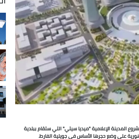
لية 2024، 280 مليار دينار لمشروع المدينة الإعلامية "ميديا سيتي" التي ستقام ببلدية
هورية على وضع حجرها الأساس في جويلية الفارط.