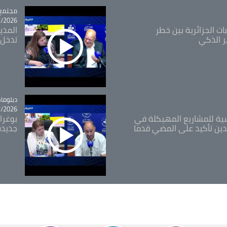
مجتمع
tégorie
26 - 10:18
ات الجزائرية بين خطر
ر الذكي
تدخل 
tégorie
دبلوما
26 - 11:46
اسية للمشاريع المهيكلة في
بوغرا
دين تأكيد على المضي قدما
جديدة