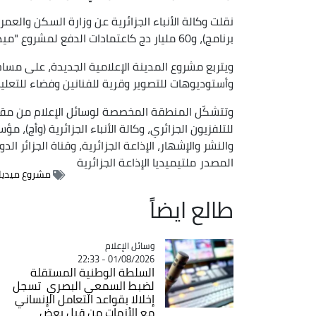
برنامج)، و60 مليار دج كاعتمادات الدفع لمشروع "ميديا سيتي" في إطار مشروع قانون المالية لعام 2024.
وأستوديوهات للتصوير وقرية للفنانين وفضاء للتعل
وتتشكّل المنطقة المخصصة لوسائل الإعلام من مق
للتلفزيون الجزائري، وكالة الأنباء الجزائرية (وأج)،
والنشر والإشهار، الإذاعة الجزائرية، وقناة الجزائر الدولية "
المصدر
ملتيميديا الإذاعة الجزائرية
مشروع ميديا
طالع ايضاً
Catégorie
وسائل الإعلام
01/08/2026 - 22:33
السلطة الوطنية المستقلة
لضبط السمعي البصري تسجل
إخلالا بقواعد التعامل الإنساني
مع الأزمات من قبل بعض