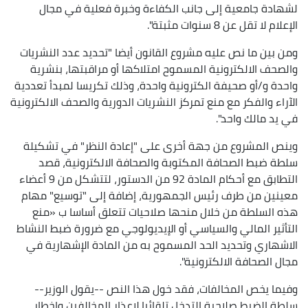
لشهادة جامعية إلى جانب الكفاءة وخبرة فعلية في مجال
الإعلام لا تقل عن 8 سنوات مثبتة".
ومن بين ما نص عليه مشروع القانون أيضا "تحديد عدد النشريات
والصحف الالكترونية المسموح امتلاكها أو مراقبتها، بنشرية
واحدة و/أو صحيفة الكترونية واحدة، وذلك تكريسا لمبدأ تعددية
الآراء والفكر مع منع تمركز النشريات الدورية والصحف الالكترونية
في يد مالك واحد".
وينص المشروع من جهة أخرى على "إعادة النظر" في تشكيلة
سلطة ضبط الصحافة المكتوبة والصحافة الالكترونية، قصد
التطابق مع أحكام المادة 92 من الدستور، لتتشكل من 9 أعضاء
معينين من طرف رئيس الجمهورية، إضافة إلى "توسيع" مهام
هذه السلطة من خلال منحها صلاحيات تتعلق أساسا ب «منع
التأثير المالي والسياسي أو الإيديولوجي مع ضرورة ضبط النشاط
الاشهاري وتحديد الحد المسموح به من المادة الإشهارية في
مجال الصحافة الالكترونية".
وفيما يخص المخالفات، فقد خول هذا النص --يقول الوزير--
سلطة الضبط صلاحية التدخل تلقائيا لإعذار المخالفين وإخطار