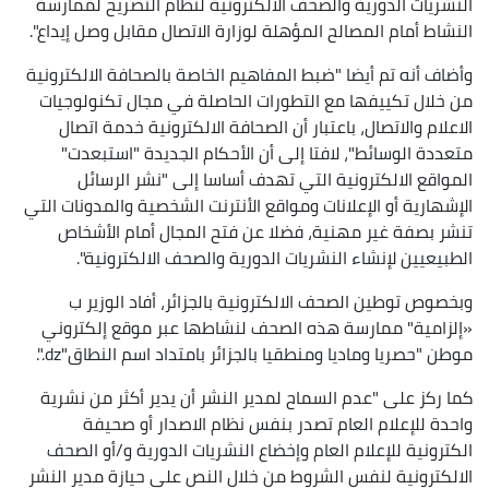
النشريات الدورية والصحف الالكترونية لنظام التصريح لممارسة
النشاط أمام المصالح المؤهلة لوزارة الاتصال مقابل وصل إيداع".
وأضاف أنه تم أيضا "ضبط المفاهيم الخاصة بالصحافة الالكترونية
من خلال تكييفها مع التطورات الحاصلة في مجال تكنولوجيات
الاعلام والاتصال، باعتبار أن الصحافة الالكترونية خدمة اتصال
متعددة الوسائط"، لافتا إلى أن الأحكام الجديدة "استبعدت"
المواقع الالكترونية التي تهدف أساسا إلى "نشر الرسائل
الإشهارية أو الإعلانات ومواقع الأنترنت الشخصية والمدونات التي
تنشر بصفة غير مهنية، فضلا عن فتح المجال أمام الأشخاص
الطبيعيين لإنشاء النشريات الدورية والصحف الالكترونية".
وبخصوص توطين الصحف الالكترونية بالجزائر، أفاد الوزير ب
«إلزامية" ممارسة هذه الصحف لنشاطها عبر موقع إلكتروني
موطن "حصريا وماديا ومنطقيا بالجزائر بامتداد اسم النطاق"dz.".
كما ركز على "عدم السماح لمدير النشر أن يدير أكثر من نشرية
واحدة للإعلام العام تصدر بنفس نظام الاصدار أو صحيفة
الكترونية للإعلام العام وإخضاع النشريات الدورية و/أو الصحف
الالكترونية لنفس الشروط من خلال النص على حيازة مدير النشر