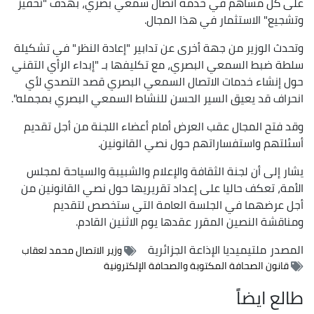
على كل مساهم في خدمة اتصال سمعي بصري، بهدف "تحفيز
وتشجيع" الاستثمار في هذا المجال.
وتحدث الوزير من جهة أخرى عن تدابير "إعادة النظر" في تشكيلة
سلطة ضبط السمعي البصري، مع تكليفها بـ "إبداء الرأي التقني
حول إنشاء خدمات الاتصال السمعي البصري قصد التصدي لأي
انحراف قد يعيق السير الحسن للنشاط السمعي البصري بمجمله".
وقد فتح المجال عقب العرض أمام أعضاء اللجنة من أجل تقديم
أسئلتهم واستفساراتهم حول نصي القانونين.
يشار إلى أن لجنة الثقافة والإعلام والشبيبة والسياحة لمجلس
الأمة، تعكف حاليا على إعداد تقريريها حول نصي القانونين من
أجل عرضهما في الجلسة العامة التي ستخصص لتقديم
ومناقشة النصين المقرر عقدها يوم الاثنين القادم.
المصدر
ملتيميديا الإذاعة الجزائرية
وزير الاتصال محمد لعقاب
قانون الصحافة المكتوبة والصحافة الإلكترونية
طالع ايضاً