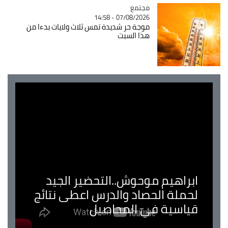
مجتمع
Catégorie
07/08/2026 - 14:58
موجة حر شديدة تمس ثلاث ولايات بدءا من
هذا السبت
ابراهيم موحوش..التحضير الجيد
لحملة الحصاد والدرس اعطى نتائج
قياسية في المحاصيل