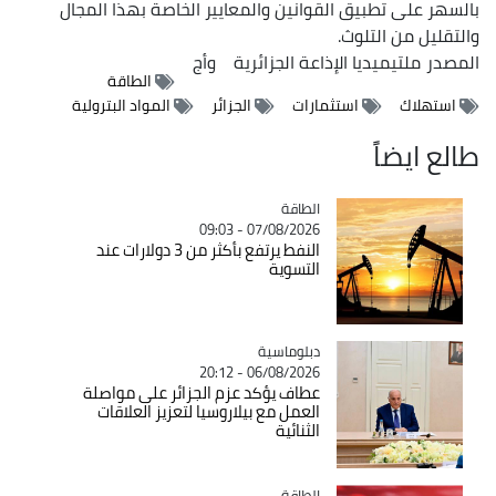
بالسهر على تطبيق القوانين والمعايير الخاصة بهذا المجال
والتقليل من التلوث.
المصدر
ملتيميديا الإذاعة الجزائرية
وأج
الطاقة
استهلاك
استثمارات
الجزائر
المواد البترولية
طالع ايضاً
الطاقة
Catégorie
07/08/2026 - 09:03
النفط يرتفع بأكثر من 3 دولارات عند
التسوية
Catégorie
دبلوماسية
06/08/2026 - 20:12
عطاف يؤكد عزم الجزائر على مواصلة
العمل مع بيلاروسيا لتعزيز العلاقات
الثنائية
الطاقة
Catégorie