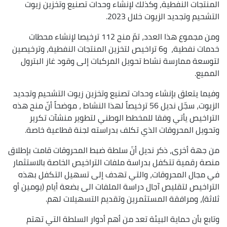
المنتجات النفطية، وكذلك لإنشاء وحدات تصنيع وتخزين زيوت
التشحيم وتجديد الزيوت خلال 2023.
ومن مجموع هذا العدد، تمّ منح 112 ترخيصا لإنشاء محطات
خدمات نفطية، و6 تراخيص لتخزين المنتجات النفطية، وترخيصين
لتوسعة ممارسة نشاط تحويل المركبات إلى وقود غاز البترول
المميع.
وفيما يتعلق بإنشاء وحدات تصنيع وتخزين زيوت التشحيم وتجديد
الزيوت، سجّل نديل 56 ترخيصاً لهذا النشاط ، موضحاً أنّ منح هذه
التراخيص يأتي وفقا للمخطط الوطني لتطوير منشآت تكرير
وتحويل المحروقات الذي تكلف بدراسته لجنة قطاعية خاصة.
من جهة أخرى، ذكر نديل أنّ سلطة ضبط المحروقات قامت بإطلاق
منصة رقمية تتكفل بدراسة ملفات التراخيص الخاصة بالاستثمار
في مجال المحروقات، والتي تهدف إلى تسهيل التكفل بهذه
التراخيص لتقليص آجال دراسة الملفات الى بضعة أيام (يومين أو
ثلاثة)، ومرافقة المستثمرين وتقديم التسهيلات لهم.
وتابع بأن حماية البيئة تعد من أهم أدوار السلطة التي تهتم