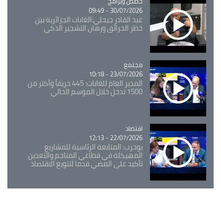
Catégorie
حصص وبرامج
30/07/2026 - 09:49
عبد القادر جيجلي:الغابات الجزائرية بين
خطر الحرائق ورهان التشجير الذكي
مجتمع
Catégorie
23/07/2026 - 10:18
المدير العام للغابات: 445 حريقاً وأكثر من
1500 تدخل خلال الموسم الحالي
اقتصاد
Catégorie
22/07/2026 - 12:13
بوحرب: المتابعة الرئاسية للمشاريع
المهيكلة في قطاعي المناجم والتعدين
تأكيد على المضي قدما لتنويع الاقتصاد