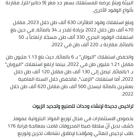
البيئة ويتمّ عرضه للمستهلك بسعر جد مغر (9 دنانير/لتر)، مقارنة
بأنواع الوقود الأخرى.
وبلغ استهلاك وقود الطائرات 630 ألف طن خلال 2023، مقابل
470 ألف طن خلال 2022 بزيادة تقدر بـ 34 بالمائة، في حين بلغ
استهلاك الوقود البحري 330 ألف طن، مسجّلا ارتفاعاً بـ 50
بالمائة، مقارنة بـ 220 ألف طن في 2022.
وانخفض استهلاك "البوتان" بـ 6 بالمائة، حيث بلغ 1.13 مليون طن
مقابل 1.21 مليون طن في 2022، بينما ارتفع استهلاك "البروبان"
بـ 1بالمائة، ليصل إلى 130 ألف طن مقابل 120 ألف طن خلال
2022، أما استهلاك "الزفت"، فانخفض خلال السنة الماضية
بعشرين بالمائة ليسجل 500 ألف طن مقابل 620 ألف طن خلال
2022.
تراخيص جديدة لإنشاء وحدات لتصنيع وتجديد الزيوت
بخصوص الاستثمارات في مجال توزيع المواد البترولية عموما،
كشف نديل أنّ سلطة ضبط المحروقات قامت بمعالجة قرابة 176
طلب ترخيص (نهائي ومؤقت) لإطلاق نشاطات تخزين وتوزيع