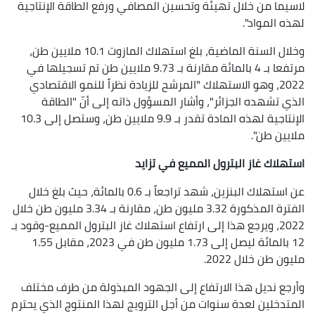
لاسيما من خلال تهيئة وتحسين المصافي ورفع الطاقة الإنتاجية
لهذه المواد".
وخلال السنة الماضية، بلغ استهلاك المازوت 10.1 ملايين طن،
مرتفعا بـ 4 بالمائة مقارنة بـ 9.73 ملايين طن تم تسجيلها في
2022، وهو الاستهلاك "المرشح للزيادة نظراً للنمو الاقتصادي
الذي تشهده الجزائر"، وأشار المسؤول ذاته إلى أنّ "الطاقة
الإنتاجية لهذه المادة تقدر بـ 9.9 ملايين طن، وستصل إلى 10.3
ملايين طن".
استهلاك غاز البترول المميع في تزايد
عن استهلاك البنزين، شهد تراجعاً بـ 0.6 بالمائة، حيث بلغ خلال
الفترة المذكورة 3.32 مليون طن، مقارنة بـ 3.34 مليون طن خلال
2022، ويرجع هذا إلى ارتفاع استهلاك غاز البترول المميع-وقود بـ
12 بالمائة ليصل إلى 1.73 مليون طن في 2023، مقابل 1.55
مليون طن خلال 2022.
وأرجع نديل هذا الارتفاع إلى الجهود المبذولة من طرف مختلف
المتدخلين لعدة سنوات من أجل الترويج لهذا المنتوج الذي يحترم