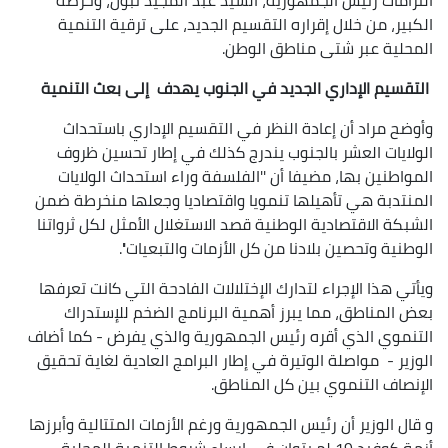
الكبير، من خلال إقراره التقسيم الجديد، على ترقية التنمية
المحلية عبر شتى مناطق الوطن.
التقسيم الإداري الجديد في الجنوب يهدف إلى بعث التنمية
وأوضح مراد أن إعادة النظر في التقسيم الإداري باستحداث
الولايات العشر بالجنوب يندرج كذلك في إطار تحسين ظروف
المواطنين بها، مضيفا أن ''الفلسفة وراء استحداث الولايات
المنتدبة هي تأهيلها تنمويا واقتصاديا وجعلها منخرطة ضمن
الشبكة الاقتصادية الوطنية قصد الاستغلال الأمثل لكل ثرواتنا
الوطنية وتحصين بلادنا من كل الأزمات والتبعيات''.
ويأتي هذا الإجراء لتدارك الإختلالات الفادحة التي كانت تعرفها
بعض المناطق، مما يبرز أهمية البرنامج الضخم للإستدراك
التنموي الذي أقره رئيس الجمهورية والذي يفرض - كما أضاف
الوزير - مواصلة الوتيرة في إطار البرامج العادية لغاية تحقيق
الإنصاف التنموي بين كل المناطق.
و قال الوزير أن رئيس الجمهورية ورغم الأزمات المتتالية وأبرزها
أزمة كوفيد 19 لم يتوان في إرساء شروط التنمية المحلية