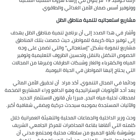
ووتوفير أسس ضمان الأمن الغذائي والطاقوي.
مشاريع استعجاليه لتنمية مناطق الظل
وأشار في هذا الصدد إلى أن برنامج تنمية مناطق الظل يهدف
إلى توفير حياة كريمة للمواطن، حيث خصصت بتلك المناطق
مشاريع تنموية بشكل ''إستعجالي'' والتي تضمن على وجه
الخصوص التكفل بالنقل وتحسين الظروف التعليمية وتوفير
المياه والكهرباء والغاز وشبكات الطرقات وغيرها من المجالات
التي يحتاج إليها المواطن في الحياة اليومية.
ودائما في المجال التنموي، أكد مراد أن تحقيق الأمن المائي
يعد أحد الأولويات الإستراتيجية وهو الدافع وراء المشاريع الضخمة
لمحطات تحلية مياه البحر، مبرزا بأن قانون الاستثمار الجديد
والآليات المستجدة بموجبه سيحدث حركية ويضفي شفافية أكبر.
وحث وزير الداخلية والجماعات المحلية والتهيئة العمرانية خلال
كلمته التي ألقاها بقاعة المحاضرات للمركز الجامعي الشريف
بوشوشة بآفلو الجميع من سلطات محلية ومجتمع مدني أن
يلتفوا حول الوالي المنتدب من أجل المساهمة في تنمية