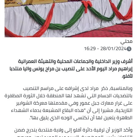
محلي
28/01/2024 - 16:29
أشرف وزير الداخلية والجماعات المحلية والتهيئة العمرانية
إبراهيم مراد اليوم الأحد على تنصيب بن مراح يونس واليا منتدبا
لآفلو.
وبالمناسبة، ذكر مراد لدى إشرافه على مراسم التنصيب
بالتضحيات الجسام التي تشهد لها المنطقة خلال الثورة المظفرة
على غرار معارك جبل عمور وفي مقدمتها معركة الشوابير
التاريخية، مشيرا إلى أن "هذه البقاع المشبعة بدماء الشهداء
الطاهرة يتعين لها أن تكتسي الوجه الذي يليق بها''.
وأكد الوزير أن ترقية دائرة آفلو إلى ولاية منتدبة يندرج ضمن
التزامات رئيس الجمهورية، السيد عبد المجيد تبون، وحرصه