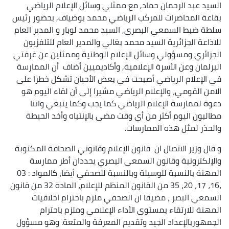
السيد عبد الرحمان حماد, مع ممثلي وسائل الإعلام الرياضي
بقاعة المحاضرات للمركب الرياضي محمد بوضياف, بحضور رئيس
سلطة ضبط السمعي البصري, السيد محمد لوبار و المدير العام
للاذاعة الجزائرية السيد محمد بغالي والمدير العام للتلفزيون
الجزائري ومسؤولي وسائل الإعلام الوطنية وممثلين عن غرفتي
البرلمان وعن الأسرة الإعلامية, وأكاديميين أضاف أن الممارسة
في الإعلام الرياضي أصبحت في بعض الأحيان تشكل خطرا على
الامن القومي، والإعلام الرياضي مشيرا إلى أن لقاء اليوم هو
دعوة لممارسة الإعلام الرياضي كما يجب وكما ينبغي واننا
مطالبون اليوم أكثر من أي وقت مضى بالإنتباه وأخد الحيطة
والحذر لمثل هذه الممارسات.
و قال وزير الاتصال ان قانون الإعلام وقانوني الصحافة المكتوبة
والإلكترونية وقانون السمعي البصري يحددان أطر ممارسة
المهنة بالنسبة للوسيلة وبالنسبة للصحفي أيضا، كالمواد : 03
،16، 17، 20، 35 من القانون المنظم للإعلام، المادة 32 من قانون
السمعي البصر ، مضيفا ان الصحفي ملزم باحترام اخلاقيات
المهنة للارتقاء بمستوى الأداء الإعلامي وملزم باحترام
الجمهوربالإعداد الجيد وتقديم المعرفة والمتعة. وهو مسؤول