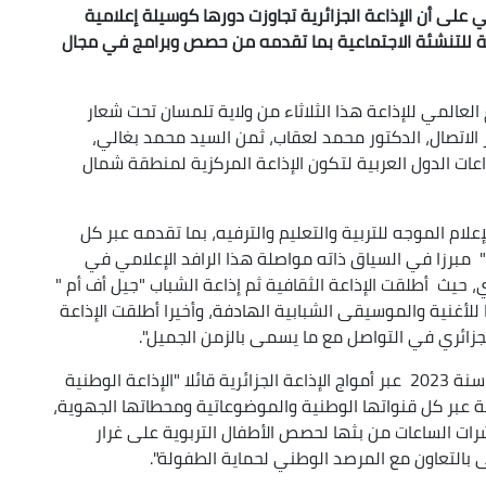
لي على أن الإذاعة الجزائرية تجاوزت دورها كوسيلة إعلامية
للتنشئة الاجتماعية بما تقدمه من حصص وبرامج في مجال
لعالمي للإذاعة هذا الثلاثاء من ولاية تلمسان تحت شعار
وزير الاتصال، الدكتور محمد لعقاب، ثمن السيد محمد بغالي،
ذاعات الدول العربية لتكون الإذاعة المركزية لمنطقة شمال
إعلام الموجه للتربية والتعليم والترفيه، بما تقدمه عبر كل
 مبرزا في السياق ذاته مواصلة هذا الرافد الإعلامي في
، حيث أطلقت الإذاعة الثقافية ثم إذاعة الشباب "جيل أف أم "
7 بالمائة من برامجها للأغنية والموسيقى الشبابية الهادفة، وأخيرا أطلقت الإذاعة
لجزائري في التواصل مع ما يسمى بالزمن الجميل".
كما أوضح السيد المدير العام بلغة الأرقام ما تم بثه سنة 2023 عبر أمواج الإذاعة الجزائرية قائلا "الإذاعة الوطنية
ة الماضية قدمت ما لا يقل عن 13750 أغنية عبر كل قنواتها الوطنية والموضوعاتية ومحطاتها الجهوية،
ات الساعات من بثها لحصص الأطفال التربوية على غرار
ولى بالتعاون مع المرصد الوطني لحماية الطفولة".