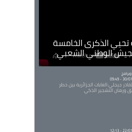
ية تحيي الذكرى الخامسة
لجيش الوطني الشعبي
Ca
برامج
30/07/20
قادر جيجلي:الغابات الجزائرية بين خطر
ئق ورهان التشجير الذكي
Ca
22/07/20