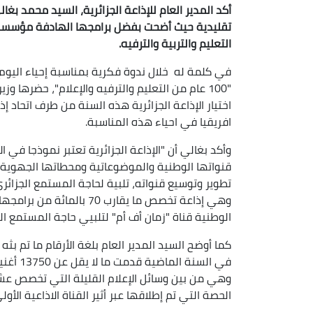
أكد المدير العام للإذاعة الجزائرية، السيد محمد بغا
تقليدية حيث أضحت بفضل برامجها الهادفة مؤسسة 
التعليم والتربية والترفيه.
في كلمة له خلال ندوة فكرية بمناسبة إحياء اليوم ا
"100 عام من التعليم والترفيه والإعلام"، حضرها 
اختيار الإذاعة الجزائرية هذه السنة من طرف اتحاد إ
افريقيا في احياء هذه المناسبة.
وأكد بغالي أن "الإذاعة الجزائرية تعتبر نموذجا في ال
قنواتها الوطنية والموضوعاتية ومحطاتها الجهوية"
تطوير وتوسيع قنواته، تلبية لحاجة المستمع الجزائري
وهي إذاعة تخصص ما يقارب 0
الوطنية قناة "زمان أف أم" لتلبيي حاجة المستمع ا
في السن
وهي من بين وسائل الإعلام القليلة التي تخصص عشر
الحصة التي تم إطلاقها عبر أثير القناة الاذاعية الأ