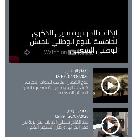
الإذاعة الجزائرية تحيي الذكرى
الخامسة لليوم الوطني للجيش
الوطني الشعبي
Catégorie
الدفاع الوطني
04/08/2026 - 12:10
فوج الأعمال الخاصة للقوات البحرية:
كفاءة عالية وتجهيزات متطورة لتنفيذ
المهام المعقدة
Catégorie
حصص وبرامج
30/07/2026 - 09:49
عبد القادر جيجلي:الغابات الجزائرية بين
خطر الحرائق ورهان التشجير الذكي