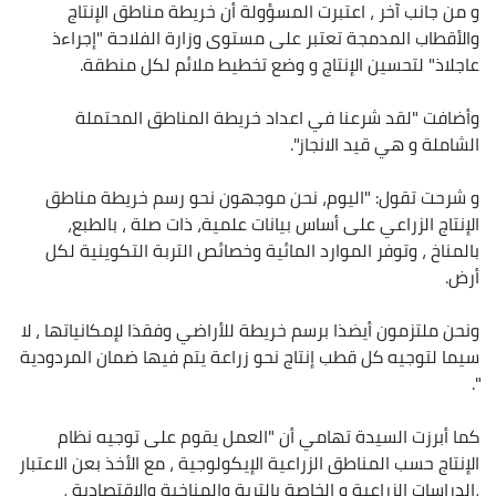
و من جانب آخر ، اعتبرت المسؤولة أن خريطة مناطق الإنتاج
والأقطاب المدمجة تعتبر على مستوى وزارة الفلاحة "إجراءذ
عاجلاذ" لتحسين الإنتاج و وضع تخطيط ملائم لكل منطقة.
وأضافت "لقد شرعنا في اعداد خريطة المناطق المحتملة
الشاملة و هي قيد الانجاز".
و شرحت تقول: "اليوم، نحن موجهون نحو رسم خريطة مناطق
الإنتاج الزراعي على أساس بيانات علمية، ذات صلة ، بالطبع،
بالمناخ ، وتوفر الموارد المائية وخصائص التربة التكوينية لكل
أرض.
ونحن ملتزمون أيضذا برسم خريطة للأراضي وفقذا لإمكانياتها ، لا
سيما لتوجيه كل قطب إنتاج نحو زراعة يتم فيها ضمان المردودية
".
كما أبرزت السيدة تهامي أن "العمل يقوم على توجيه نظام
الإنتاج حسب المناطق الزراعية الإيكولوجية ، مع الأخذ بعن الاعتبار
،الدراسات الزراعية و الخاصة بالتربة والمناخية والاقتصادية ،