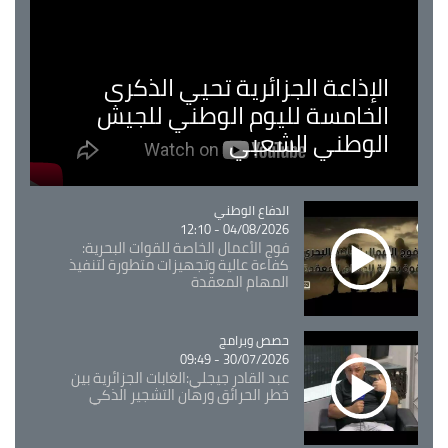
الإذاعة الجزائرية تحيي الذكرى
الخامسة لليوم الوطني للجيش
الوطني الشعبي
Catégorie
الدفاع الوطني
04/08/2026 - 12:10
فوج الأعمال الخاصة للقوات البحرية:
كفاءة عالية وتجهيزات متطورة لتنفيذ
المهام المعقدة
Catégorie
حصص وبرامج
30/07/2026 - 09:49
عبد القادر جيجلي:الغابات الجزائرية بين
خطر الحرائق ورهان التشجير الذكي