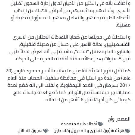
و أضافت بأنه في الكثير من الأحيان تحاول إدارة السجون تضليل
الأسرى، وخداعهم بما يُصيبهم من أمراض، ناهيك عن ارتكاب
الأخطاء الطبية بحقهم، والتعامل معهم بلا مسؤولية طبية أو
مهنية.
و استدلت في حديثها عن ضحايا انتهاكات الاحتلال من الاسرى
الفلسطينيين، بحالة الأسير علي حسان من مدينة قلقيلية،
والقابع حاليا بمعتقل "نفحة"، مشيرة إلى أنه تعرض لخطأ طبي
قبل 8 سنوات بعد إعطائه حقنة أفقدته القدرة على الحركة.
كما نقل تقرير الهيئة تفاصيل ما يعانيه الأسير محمود فارس (29
عاما) من بلدة دير استيا في محافظة سلفيت، المصاب منذ العام
2017 بسرطان في الغدد الليمفاوية، و لفتت الى انه خضع لعدة
عمليات جراحية لاستئصال الأورام، كما خضع لعدة جلسات علاج
كيميائي كان آخرها قبل 6 أشهر من اعتقاله.
المصدر
وأج
أخطاء طبية متعمدة
هيئة شؤون الاسرى و المحررين بفلسطين
سجون الاحتلال