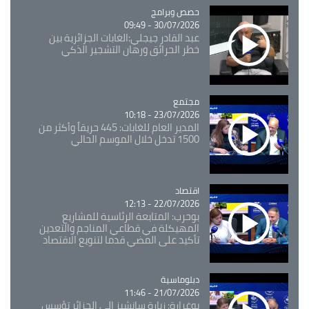
Catégorie
حصص وبرامج
30/07/2026 - 09:49
عبد القادر جيجلي:الغابات الجزائرية بين
خطر الحرائق ورهان التشجير الذكي
مجتمع
Catégorie
23/07/2026 - 10:18
المدير العام للغابات: 445 حريقاً وأكثر من
1500 تدخل خلال الموسم الحالي
اقتصاد
Catégorie
22/07/2026 - 12:13
بوحرب: المتابعة الرئاسية للمشاريع
المهيكلة في قطاعي المناجم والتعدين
تأكيد على المضي قدما لتنويع الاقتصاد
Catégorie
دبلوماسية
21/07/2026 - 11:46
بوغرارة: زيارة سانشيز إلى الجزائر تؤسس