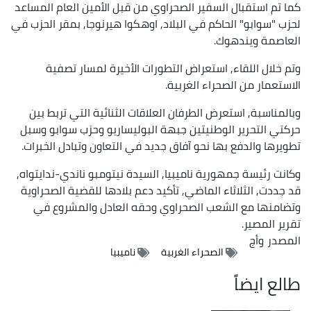
كما تم استقبال السفير الصحراوي من قبل الأمين العام المساعد
لحزب "سوابو" الحاكم في البلاد, اوهكوا هيرنوجا, بمقر الحزب في
العاصمة ويندهوك.
وتم خلال اللقاء, استعراض التطورات الأخيرة لمسار تصفية
الاستعمار من الصحراء الغربية.
وبالمناسبة, استعرض الطرفان العلاقات الثنائية التي تربط بين
حركتي التحرير الوطنيتين جبهة البوليساريو وحزب سوابو وسبل
تطويرها والدفع بها نحو آفاق جديد في التعاون وتبادل الخبرات.
وكانت رئيسة جمهورية ناميبيا, السيدة نيتومبو ناندي-ندايتواه,
قد جددت, الثلاثاء الماضي, تأكيد دعم بلادها للقضية الصحراوية
وتضامنها مع الشعب الصحراوي وحقه العادل والمشروع في
تقرير المصير.
المصدر
وأج
الصحراء الغربية
ناميبيا
طالع ايضاً