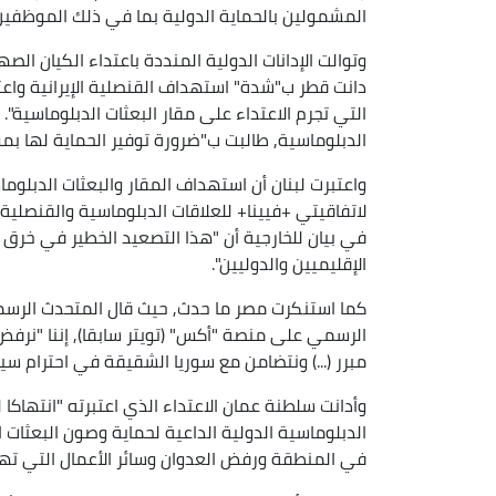
المشمولين بالحماية الدولية بما في ذلك الموظفين الدب
وتوالت الإدانات الدولية المنددة باعتداء الكيان 
دانت قطر ب"شدة" استهداف القنصلية الإيرانية واعتبر
التي تجرم الاعتداء على مقار البعثات الدبلوماسية"
الدبلوماسية, طالبت ب"ضرورة توفير الحماية لها بمو
واعتبرت لبنان أن استهداف المقار والبعثات الدبلوم
لاتفاقيتي +فيينا+ للعلاقات الدبلوماسية والقنصلي
في بيان للخارجية أن "هذا التصعيد الخطير في خرق 
الإقليميين والدوليين".
كما استنكرت مصر ما حدث, حيث قال المتحدث الرسمي 
الرسمي على منصة "أكس" (تويتر سابقا), إننا "نرفض
مبرر (...) ونتضامن مع سوريا الشقيقة في احترام س
وأدانت سلطنة عمان الاعتداء الذي اعتبرته "انتهاكا 
الدبلوماسية الدولية الداعية لحماية وصون البعثا
في المنطقة ورفض العدوان وسائر الأعمال التي تهدد