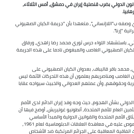
نون الدولي بضرب قنصلية إيران في دمشق, أمس الثلاثاء,
ابيا.
ذي وصفه ب"اللاإنساني", متعهدا بأن "جريمة الكيان الصهيوني
نية "إرنا".
نئي, باستشهاد اللواء حرس ثوري محمد رضا زاهدي, ورفاق
الكيان الصهيوني الغاصب والمبغوض نادما على هذه الجريمة
, محمد باقر قاليباف, بعدوان الكيان الصهيوني على
كيان الغاصب ومناصريهم يعلمون أن هذه التحركات الآثمة ليس
لحرية وحقوقهم, وأن عملهم العدواني والخبيث سيواجه عقابا
لدولي بشأن الهجوم, حيث وجه وفد إيران الدائم لدى الأمم
مين العام للأمم المتحدة, أنطونيو غوتيريش, أوضح فيها أن
ق الأمم المتحدة والقوانين الدولية والمبدأ الأساسي
لحصانة الأماكن الدبلوماسية والقنصلية كما هو منصوص عليه في معاهدة العلاقات الدبلوماسية لعام 1961,
نا للعلاقات القنصلية لعام 1963, وكذلك اتفاقية المعاقبة على الجرائم المرتكبة ضد الأشخاص