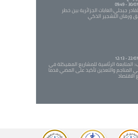
30/07/20
قادر جيجلي:الغابات الجزائرية بين خطر
ئق ورهان التشجير الذكي
Ca
22/07/20
: المتابعة الرئاسية للمشاريع المهيكلة في
 المناجم والتعدين تأكيد على المضي قدما
 الاقتصاد