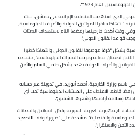
لوماسيين لعام 1973".
الصهيوني الذي استهدف القنصلية الإيرانية في دمشق, حيث
ته "انتهاكا سافرا للمواثيق الدولية والأعراف الدبلوماسية,
. وفي وقت أكدت خارجيتها رفضها التام لاستهداف البعثات
جب قواعد القانون الدولي".
اسية يشكل "خرقا موصوفا للقانون الدولي وانتهاكا خطيرا
ة اللتين تضمنان حصانة وحرمة المقرات الدبلوماسية", مشددة
القوانين والأعراف الدولية يهدد بشكل حتمي السلم والأمن
باسم وزارة الخارجية, أحمد أبوزيد, في تدوينة عبر حسابه
 رفضا قاطعا الاعتداء على المنشآت الدبلوماسية تحت أي
يادتها وسلامة أراضيها وشعبها الشقيق".
لسيادة الجمهورية العربية السورية ولكل القوانين والحصانات
ت الدبلوماسية والقنصلية", مشددة على "ضرورة وقف التصعيد
 الأمن والاستقرار".