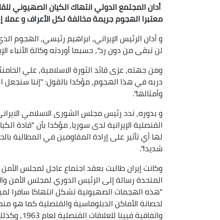
أدان المجتمع الدولي انتهاك الكيان الصهيوني للقا
معتبرا الهجوم جريمة مخالفة لكل الأعراف و عملا إره
و أدان الرئيس الإيراني, ابراهيم رئيسي, الهجوم ال
لن تبقى من دون رد", حسبما أوردته وكالة الأنباء الإيرا
ومن جهته, عزى قائد الثورة الاسلامية, علي الخام
دربه في هذا الهجوم, مؤكدا بالقول: "إننا سنجعل 
وأمثالها".
و بدوره, ندد رئيس مجلس الشورى الاسلامي الايراني
القنصلية الإيرانية لدى سوريا, مؤكدا بأن "قادة ال
لها أي تأثير على إرادة المقاومين في المطالبة با
شديدا".
وكانت إيران طالبت بعقد اجتماع عاجل لمجلس الأمن ا
المتحدة رسالة إلى الرئيس الدوري لمجلس الأمن والأ
"هذه الهجمات الصهيونية تشكل انتهاكا سافرا لميثا
واتفاقية فيي