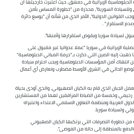
 الدبلوماسية الإيرانية في دمشق, حيث اعتبرت خارجيتها أن
ي وللسيادة السورية", محذرة من "خطورة المساس بأمن
ب القوانين الدولية", الأمر الذي من شأنه أن "يوسع دائرة
م الاستقرار" .
قبول لسيادة سوريا ويقوض استقرارها وأمنها".
لية الإيرانية في سوريا "عملا عدوانيا غير مقبول على
ذهبت إليه الصين التي ذكرت بـ"حرمة المباني الدبلوماسية"
مكن انتهاك أمن المؤسسات الدبلوماسية ويجب احترام سيادة
 "الوضع الحالي في الشرق الأوسط مضطرب ونعارض أي أعمال
عمل الجبان الذي قام به الكيان الصهيوني, والذي أودى بحياة
 رحيمي وخمسة من الضباط المرافقين لهما من المستشارين
دول العربية ومنظمة التعاون الاسلامي الاعتداء واعتبراه
ولي ولسيادة سوريا.
ة من خطورة التصرفات التي يرتكبها الكيان الصهيوني
الدفع بالمنطقة إلى حالة من الفوضى".