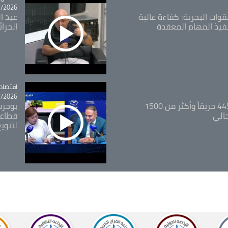
26 - 09:49
قوات البحرية: كفاءة عالية
عبد ال
فيذ المهام المعقدة
الحرا
اقتصاد
tégorie
26 - 12:13
المدير العام للغابات: 445 حريقاً وأكثر من 1500
بوحرب
حالي
قطاعي
لتنويع