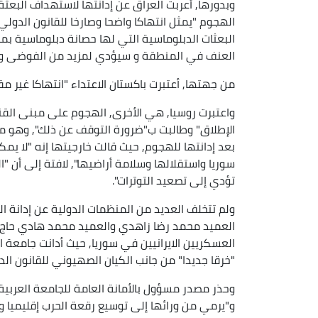
وبدورها, أعربت العراق عن إدانتها لاستهداف البعثة
الهجوم "يمثل انتهاكا واضحا وصارخا للقانون الدول
البعثات الدبلوماسية التي لها حصانة دبلوماسية بموج
العنف في المنطقة و سيؤدي لمزيد من الفوضى وعد
من جهتها, أعتبرت باكستان الاعتداء "انتهاكا غير م
واعتبرت روسيا, هي الأخرى, الهجوم على مبنى القنص
الإطلاق" وطالبت ب"ضرورة التوقف عن ذلك", وهو ما 
بعد إدانتها للهجوم, حيث قالت خارجيتها إنه "لا ي
سوريا واستقلالها وسلامة أراضيها", لافتة إلى أن
تؤدي إلى تصعيد التوترات".
ولم تتخلف العديد من المنظمات الدولية عن إدانة ال
العميد محمد رضا زاهدي والعميد محمد هادي حاج
العسكريين الايرانيين في سوريا, حيث أدانت جامعة ال
"خرقا جديدا" من جانب الكيان الصهيوني للقانون الد
وحذر مصدر مسؤول بالأمانة العامة للجامعة العربي
و"يرمي من ورائها إلى توسيع رقعة الحرب إقليميا و