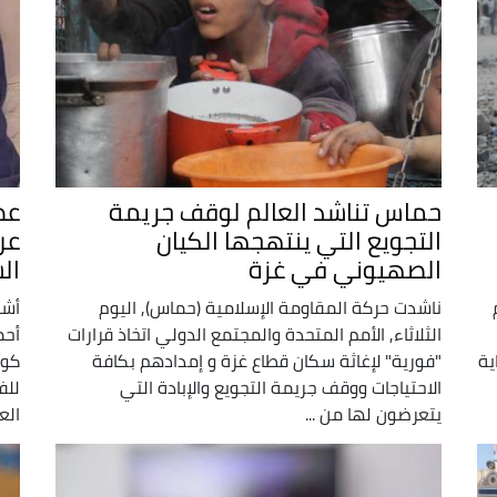
حماس تناشد العالم لوقف جريمة
عط
التجويع التي ينتهجها الكيان
عن
الصهيوني في غزة
ال
ناشدت حركة المقاومة الإسلامية (حماس), اليوم
أشا
الثلاثاء, الأمم المتحدة والمجتمع الدولي اتخاذ قرارات
أحم
ية
"فورية" لإغاثة سكان قطاع غزة و إمدادهم بكافة
كوب
الاحتياجات ووقف جريمة التجويع والإبادة التي
للف
يتعرضون لها من ...
العا