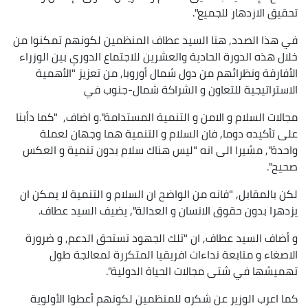
تحقيق الازدهار للجميع".
في هذا الصدد, هنا السيد عطاف المنظمين لكونهم تمكنوا من
خلال هذه الدورة الحادية والعشرين للاجتماع الدوري بين الوزراء
الأفارقة ونظرائهم من دول شمال أوروبا, من تعزيز "الأهمية
الاستراتيجية للتعاون و الشراكة شمال-جنوب في
مجالات السلام و الامن و التنمية المستدامة".و اضاف, "كما دأبنا
على تأكيده دوما, فان السلام و التنمية هما وجهان لعملة
واحدة", مشيرا الى انه "ليس هناك سلام بدون تنمية و العكس
صحيح".
لكن بالمقابل, "فانه من الواضح ان السلام و التنمية لا يمكن ان
يزدهرا بدون حقوق الانسان و العدالة", يضيف السيد عطاف.
و أضاف السيد عطاف, ان "تلك الجهود تستحق الدعم, و ضرورة
الاصغاء و متابعة نداءات افريقيا المتكررة لمعالجة طول
تهميشها في شتى مجالات الحياة الدولية".
كما اعرب الوزير عن شكره للمنظمين لكونهم أعطوا الأولوية