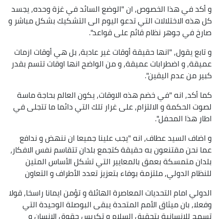
و أكد في هذا الخصوص, ان "الوضع السائد في غزة وحده, يجسد
كل هذه الاختلالات التي تدعو اليوم الى التشكيك بشكل مباشر و
صارخ في جوهر نظام قائم على قواعد".
و تابع يقول, "انها حقيقة أوقات غير عادية, بل هي أوقات ازمات
عميقة, و اضطرابات عميقة, و من الواضح انها اوقات تتسم بقدر
كبير من عدم اليقين".
كما أكد, انه "في خضم هذه الاوقات, يكون العالم بحاجة ماسة
لصوت الحكمة و الالتزام, على غرار تلك التي دائما ما تتجلى في
اطار هذا المحفل".
و اضاف السيد عطاف, انه "يجب علينا جميعا ان ننهض و ندافع
عما نحن مقتنعون به حقيقة كتجمع بلدان تتقاسم نفس الافكار،
بلدان متمسكة بعمق بالمعايير التي تشكل الأساس المتين
للنظام الدولي, ملتزمة بوفاء بتعزيز تعدد الأطراف و التعاون
الدولي امام التحديات المعاصرة الهائلة و تؤمن ايمانا راسخا, قولا
وفعلا, بان ميثاق الأمم المتحدة يبقى البوصلة الوحيدة التي
تسمح للإنسانية بتحقيق السلام و تكريس حقوق الإنسان و