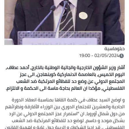
دبلوماسية
02/05/2024 - 19:00
أشار وزير الشؤون الخارجية والجالية الوطنية بالخارج, أحمد عطاف,
اليوم الخميس, بالعاصمة الدنماركية كوبنهاجن, الى عجز
المجتمع الدولي عن وضع حد للفظائع المرتكبة ضد الشعب
الفلسطيني, مؤكدا ان العالم بحاجة ماسة الى الحكمة و الالتزام.
و اوضح السيد عطاف في كلمة القاها بمناسبة انعقاد الدورة
الحادية والعشرين للاجتماع الدوري بين الوزراء الأفارقة ونظرائهم
من دول شمال أوروبا, ان "استمرار عجز المجتمع الدولي عن الرد
بشكل موحد و حاسم, لوضع حد للفظائع المرتكبة ضد الشعب
الفلسطيني, قد احيا الشكوك و الريبة حول غاية و اهمية القانون