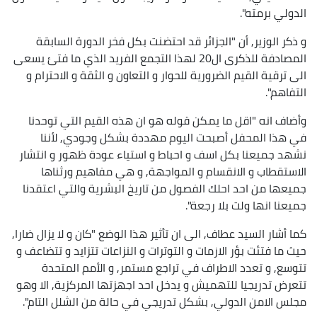
الدولي برمته".
و ذكر الوزير, أن "الجزائر قد احتضنت بكل فخر الدورة السابقة
المصادفة للذكرى ال20 لهذا التجمع الفريد الذي ما فتئ يسعى
الى ترقية القيم الضرورية للحوار و التعاون و الثقة و الاحترام و
التفاهم".
وأضاف انه "اقل ما يمكن قوله هو ان هذه القيم التي توحدنا
في هذا المحفل أصبحت اليوم مهددة بشكل وجودي, لأننا
نشهد جميعنا بكل اسف و احباط و استياء عودة ظهور و انتشار
الاستقطاب و الانقسام و المواجهة, و هي مفاهيم ورثناها
جميعها من احد احلك الفصول من تاريخ البشرية والتي اعتقدنا
جميعنا انها ولت بلا رجعة".
كما أشار السيد عطاف, الى ان تأثير هذا الوضع "كان و لا يزال ضارا,
حيث ما فتئت بؤر الازمات و التوترات و النزاعات تتزايد و تتضاعف و
تتوسع, و تعدد الاطراف في تراجع مستمر, و الأمم المتحدة
تتعرض تدريجيا للتهميش و يدخل احد اجهزتها المركزية, الا وهو
مجلس الامن الدولي, بشكل تدريجي في حالة من الشلل التام".