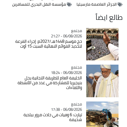
الجزائر العاصمة مارسيليا
مؤسسة النقل البحري للمسافرين
طالع ايضاً
مجتمع
Catégorie
06/08/2026 - 21:27
حج موسم 1448هـ/2027م: إجراء القرعة
لتحديد القوائم النهائية السبت 15 أوت
مجتمع
Catégorie
06/08/2026 - 18:24
الخليفة العام للطريقة التجانية يحل
بنيجيريا للمشاركة في عدد من الأنشطة
واللقاءات
مجتمع
Catégorie
06/08/2026 - 17:38
تيارت: 6 وفيات في حادث مرور ببلدية
شحيمة