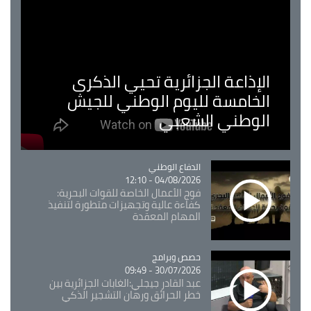
الإذاعة الجزائرية تحيي الذكرى
الخامسة لليوم الوطني للجيش
الوطني الشعبي
Catégorie
الدفاع الوطني
04/08/2026 - 12:10
فوج الأعمال الخاصة للقوات البحرية:
كفاءة عالية وتجهيزات متطورة لتنفيذ
المهام المعقدة
Catégorie
حصص وبرامج
30/07/2026 - 09:49
عبد القادر جيجلي:الغابات الجزائرية بين
خطر الحرائق ورهان التشجير الذكي