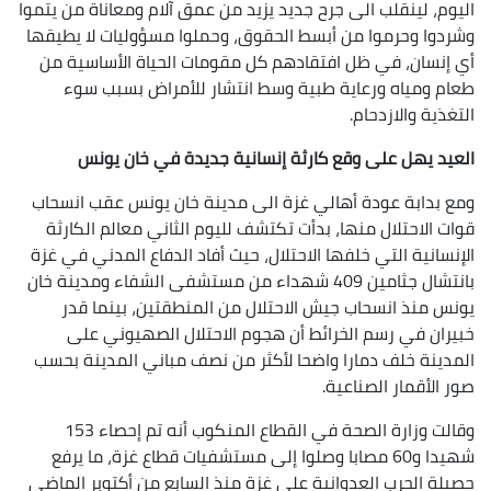
اليوم، لينقلب الى جرح جديد يزيد من عمق آلام ومعاناة من يتموا
وشردوا وحرموا من أبسط الحقوق، وحملوا مسؤوليات لا يطيقها
أي إنسان، في ظل افتقادهم كل مقومات الحياة الأساسية من
طعام ومياه ورعاية طبية وسط انتشار للأمراض بسبب سوء
التغذية والازدحام.
العيد يهل على وقع كارثة إنسانية جديدة في خان يونس
ومع بدابة عودة أهالي غزة الى مدينة خان يونس عقب انسحاب
قوات الاحتلال منها، بدأت تكتشف لليوم الثاني معالم الكارثة
الإنسانية التي خلفها الاحتلال، حيث أفاد الدفاع المدني في غزة
بانتشال جثامين 409 شهداء من مستشفى الشفاء ومدينة خان
يونس منذ انسحاب جيش الاحتلال من المنطقتين، بينما قدر
خبيران في رسم الخرائط أن هجوم الاحتلال الصهيوني على
المدينة خلف دمارا واضحا لأكثر من نصف مباني المدينة بحسب
صور الأقمار الصناعية.
وقالت وزارة الصحة في القطاع المنكوب أنه تم إحصاء 153
شهيدا و60 مصابا وصلوا إلى مستشفيات قطاع غزة، ما يرفع
حصيلة الحرب العدوانية على غزة منذ السابع من أكتوبر الماضي