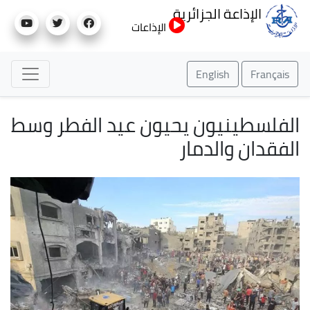
تجاوز
الإذاعة الجزائرية
إلى
الإذاعات
المحتوى
الرئيسي
English
Français
الفلسطينيون يحيون عيد الفطر وسط
الفقدان والدمار