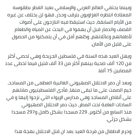
وبينما يحتفي العالم العربي والإسلامي بعيد الفطر بطقوسه
المعتادة انتظره الغزاويون بترقب وحذر، فهو لن يختلف عن غيره
من الأيام السابقة، حيث استيقظ فيه النازحون على أصوات
القصف والدمار قبل أن يهموا في البحث عن المياه والطعام
لأطفالهم وعائلاتهم، وكلهم أمل في أن يتمكنوا من الحصول
على قليل من الأمان.
ويهل العيد هذه السنة في فلسطين الجريحة وهي تحصي أكثر
من 120 ألف ضحية بينهم أكثر من 33 ألف قتيل فيما تخطى عدد
المصابين 75 ألفا.
وبعد أن دمر الاحتلال الصهيوني الغالبية العظمى من المساجد،
خيم الصمت على ما تبقى منها، فأدى الفلسطينيون صلاتهم
على أنقاض المساجد وفي مدارس الإيواء التي نزحوا إليها و في
الساحات العامة تحت المطر، حيث دمر الاحتلال الصهيوني
منذ السابع من أكتوبر، 229 مسجدا بشكل كامل و297 مسجدا
بشكل جزئي.
وحرم الاطفال من فرحة العيد بعد ان قتل الاحتلال بهجة هذا