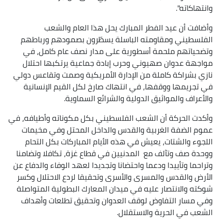
وانتهاكاته".
وأضافت أن عيد الفطر المبارك يحل هذا العام والشعب
الفلسطيني ومقاومته الباسلة يسطّرون بصمودهم ورباطهم
وتضحياتهم ملحمة أسطورية على مدار نصف عام كامل، في
مواجهة عدوان صهيوني وحرب إبادة جماعية يرتكبها احتلال
نازي بشراكة كاملة من الإدارة الأمريكية وصمت وتقاعس دولي
في تجريمها ووقفها، في انتهاك صارخ لكل القيم الإنسانية
والأعراف والمواثيق الدولية والشرائع السماوية.
وأكدت الحركة أن الشعب الفلسطيني بكل مكوناته وأطيافه، في
عموم الضفة الغربية والقدس والداخل المحتل وفي مخيمات
اللجوء والشتات، يعيش في هذه الأيام المباركات بكل التحام
ووحدة صف وتآلف مع المدنيين في قطاع غزة، تكافلا وتضامنا
وتراحما وتأييدا ودعما واحتضانا وتجديدا لعهد الوفاء والدفاع عن
الأرض والقدس والمسرى والأسرى وتحقيقا لردع الاحتلال وكسر
شوكته والانتصار عليه في ميدان المعارك البطولية المتواصلة
وفي مسار التفاوض لوقف العدوان وتحقيق تطلعات وأهداف
الشعب في الحرية والاستقلال.