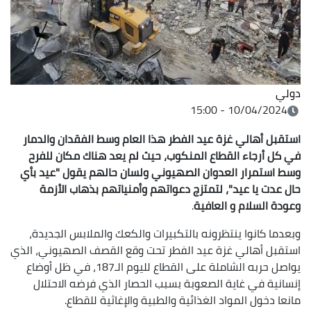
دولي
10/04/2024 - 15:00
استقبل أهالي غزة عيد الفطر هذا العام وسط الفقدان والدمار
في كل أرجاء القطاع المنكوب، حيث لم يعد هناك مكان للفرح
وسط استمرار العدوان الصهيوني ولسان حالهم يقول "عيد بأي
حال عدت يا عيد"، لتمتزج دعواتهم وأمنياتهم بذهاب الأزمة
وعودة السلام و العافية
.
وبعدما كانوا ينتظرونه بالتكبيرات والكعك والملابس الجديدة،
استقبل أهالي غزة عيد الفطر تحت وقع القصف الصهيوني، الذي
يواصل حربه الشاملة على القطاع لليوم الـ187، في ظل أوضاع
إنسانية في غاية الصعوبة بسبب الحصار الذي فرضه الاحتلال
مانعا دخول المواد الغذائية والطبية والإغاثية للقطاع.