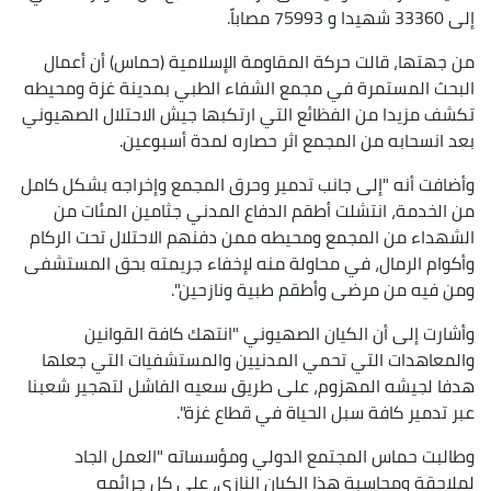
إلى 33360 شهيدا و 75993 مصاباً.
من جهتها، قالت حركة المقاومة الإسلامية (حماس) أن أعمال
البحث المستمرة في مجمع الشفاء الطبي بمدينة غزة ومحيطه
تكشف مزيدا من الفظائع التي ارتكبها جيش الاحتلال الصهيوني
بعد انسحابه من المجمع اثر حصاره لمدة أسبوعين.
وأضافت أنه "إلى جانب تدمير وحرق المجمع وإخراجه بشكل كامل
من الخدمة، انتشلت أطقم الدفاع المدني جثامين المئات من
الشهداء من المجمع ومحيطه ممن دفنهم الاحتلال تحت الركام
وأكوام الرمال، في محاولة منه لإخفاء جريمته بحق المستشفى
ومن فيه من مرضى وأطقم طبية ونازحين".
وأشارت إلى أن الكيان الصهيوني "انتهك كافة القوانين
والمعاهدات التي تحمي المدنيين والمستشفيات التي جعلها
هدفا لجيشه المهزوم، على طريق سعيه الفاشل لتهجير شعبنا
عبر تدمير كافة سبل الحياة في قطاع غزة".
وطالبت حماس المجتمع الدولي ومؤسساته "العمل الجاد
لملاحقة ومحاسبة هذا الكيان النازي، على كل جرائمه