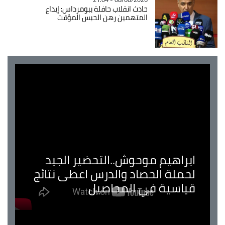
حادث انقلاب حافلة ببومرداس: إيداع
المتهمين رهن الحبس المؤقت
ابراهيم موحوش..التحضير الجيد
لحملة الحصاد والدرس اعطى نتائج
قياسية في المحاصيل