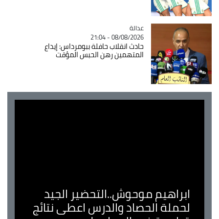
عدالة
Catégorie
08/08/2026 - 21:04
حادث انقلاب حافلة ببومرداس: إيداع
المتهمين رهن الحبس المؤقت
ابراهيم موحوش..التحضير الجيد
لحملة الحصاد والدرس اعطى نتائج