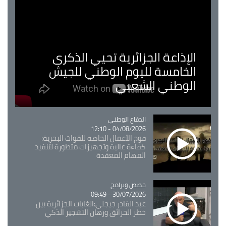
الإذاعة الجزائرية تحيي الذكرى
الخامسة لليوم الوطني للجيش
الوطني الشعبي
Catégorie
الدفاع الوطني
04/08/2026 - 12:10
فوج الأعمال الخاصة للقوات البحرية:
كفاءة عالية وتجهيزات متطورة لتنفيذ
المهام المعقدة
Catégorie
حصص وبرامج
30/07/2026 - 09:49
عبد القادر جيجلي:الغابات الجزائرية بين
خطر الحرائق ورهان التشجير الذكي