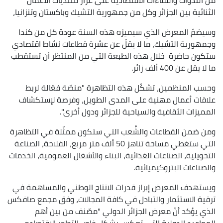
الثنائية بين الجزائر وكل من جمهورية التشيك وباكستان وتنزانيا،
وسيضمّ المعرض الذي سيميزه هذه السنة عودة كل من كندا
وجمهورية التشيك، ما لا يقلّ عن عشرة قطاعات نشاط اقتصادي
ستكون حاضرة خلال هذه الطبعة التي من المنتظر أن تستقطب
ما لا يقل عن 400 ألف زائر.
وحسب المنظمين، تشكّل هذه التظاهرة "منصّة فعّالة لربط
علاقات أعمال مهنية على المدى الطويل، وفرصة لإستكشاف
المميزات الثقافية والسياحية للجزائر ودول أخرى".
ومن ضمن القطاعات والشُعب التي ستكون ممثّلة في التظاهرة
التي ستغطي مساحة تناهز 50 ألف متر مربع، الفلاحة، الصناعة
التحويلية، الصناعات الغذائية، البناء والأشغال العمومية، الخدمات
والصناعات البتروكيميائية.
ويستهدف المعرض إبراز قدرات الانتاج الوطني والمساهمة في
ترقية الاستثمار والتبادل في كافة المجالات، وفق مجمع صافكس
الذي يؤكد أنّ معرض الجزائر الدولي "مصّنف من بين أهم
المواعيد الدولية التي تعكس بشكل خاص التطور الاقتصادي