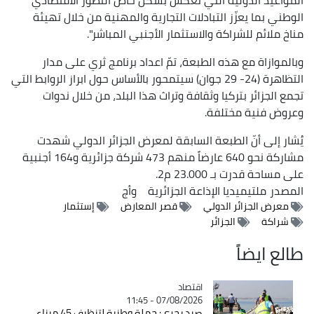
الوطني بما يعزّز التبادلات التجارية والمهنية من خلال تهيئة
مناخ ملائم للشراكة والاستثمار الأجنبي المباشر".
وبالموازاة مع هذه الطبعة، تمّ اعداد برنامج ثري على مدار
التظاهرة (24- 29 جوان) سيتمحور بالأساس حول ابراز الروابط التي
تجمع الجزائر بتركيا وثقافة وتراث هذا البلد، من خلال ندوات
وعروض فنية مختلفة.
يُشار إلى أنّ الطبعة السابقة لمعرض الجزائر الدولي شهدت
مشاركة نحو 640 عارضاً منهم 473 شركة جزائرية و164 أجنبية
على مساحة قدرت بـ 23.000 م2.
المصدر
ملتيميديا الإذاعة الجزائرية
وأج
معرض الجزائر الدولي
قصر المعارض
إستثمار
شراكة
الجزائر
طالع ايضاً
اقتصاد
Catégorie
07/08/2026 - 11:45
صيد بحري: حملة وطنية لتنظيف 45 ميناء