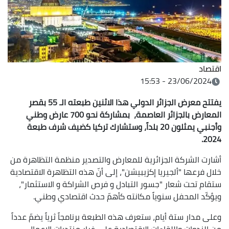
اقتصاد
23/06/2024 - 15:53
يفتتح معرض الجزائر الدولي هذا الاثنين طبعته الـ 55 بقصر
المعارض بالجزائر العاصمة، بمشاركة نحو 700 عارض وطني
وأجنبي يمثلون 20 بلداً، وستشارك تركيا كضيف شرف طبعة
2024.
أشارت الشركة الجزائرية للمعارض والتصدير منظمة التظاهرة من
خلال فرعها "ألجيريا إكزيبيشن"، إلى أنّ هذه التظاهرة الاقتصادية
ستقام تحت شعار "جسور التبادل و فرص الشراكة و الاستثمار"،
ويؤكّد المحفل سنوياً مكانته كأهمّ حدث اقتصادي وطني.
وعلى مدار ستة أيام، ستعرف هذه الطبعة برنامجاً ثرياً يضمّ عدداً
من الندوات واللقاءات الاقتصادية على غرار منتديات الاعمال