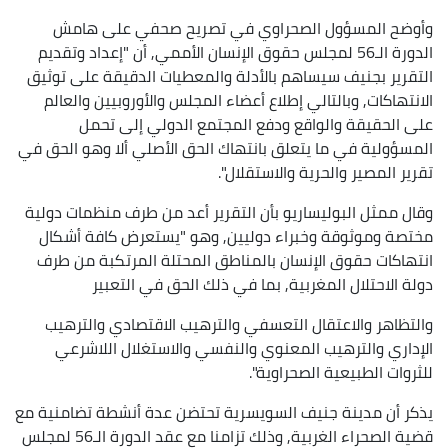
وأوضح المسؤول الصحراوي في تصريح صحفي على هامش
الدورة الـ56 لمجلس حقوق الإنسان الأممي, أن "إعداد وتقديم
التقرير بجنيف سيساهم بالأدلة والمعطيات الدقيقة على توثيق
الانتهاكات, وبالتالي إطلاع أعضاء المجلس والأوروبيين والعالم
على الحقيقة والواقع ودفع المجتمع الدولي إلى تحمل
المسؤولية في ما يتعلق بانتهاك الحق الأصلي ألا وهو الحق في
تقرير المصير والحرية والاستقلال".
وقال ممثل البوليساريو بأن التقرير أعد من طرف منظمات دولية
مختصة وموثوقة وخبراء دوليين, وهو "يستعرض كافة أشكال
انتهاكات حقوق الإنسان بالمناطق المحتلة المرتكبة من طرف
دولة الاحتلال المغربية, بما في ذلك الحق في التعبير
والتظاهر والاعتقال التعسفي والترهيب الاقتصادي والترهيب
الإداري والترهيب المعنوي والنفسي والاستغلال اللاشرعي
للثروات الطبيعية الصحراوية".
يذكر أن مدينة جنيف السويسرية تحتضن عدة أنشطة تضامنية مع
قضية الصحراء الغربية, وذلك تزامنا مع عقد الدورة الـ56 لمجلس