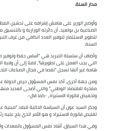
مدار السنة.
وأوضح الوزير على هامش إشرافه على تدشين المطبعة
الصناعية بن بولعيد, أن دائرته الوزارية و بالتنسيق 
لتطوير الاستثمار لتوفير العدد الكافي من غرف التب
السنة.
وأضاف أن سلسلة التبريد هي "أساس حفظ وتوفير مخت
التي يجب العمل على تطويرها", لافتا إلى أن ولاية ا
هامة غير أنها تسجل "نقصا في مجال الصناعات التحوي
ومن جهة أخرى, أكد نفس المسؤول حرص الدولة على
مفخرة للاقتصاد الوطني" والتي أضحى العديد منه
وتخفيض فاتورة الاستيراد, -كما قال-.
وذكر السيد عون أن السياسة الحالية للبلاد "مبنية 
تقليص فاتورة الاستيراد و هو الأمر الذي يلح عليه ر
وفي هذا السياق, أشاد نفس المسؤول بالمعدات والت