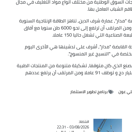
جات السوق الوطنية من مختلف أنواع مواد التغليف في مجال
اقم الشباب العامل بها.
 "مدار", عمارة شرف الدين, تناهز الطاقة الإنتاجية السنوية
لهذه المؤسسة الصناعية الجديدة 3000 طن سنويا ومن المرتقب أن ترتفع إلى نحو 6000 طن سنويا مع آفاق
 القابضة "مدار", أشرف على تدشينها هي الأخرى اليوم
ختصة في "النسيج غير المنسوج".
مصنع الذي كان متوقفا, تشكيلة متنوعة من المنتجات الطبية
الجراحية و الصحية, حيث يقدر مبلغ الاستثمار 5ر12 مليار دج و توظف 91 عاملا ومن المرتقب أن يرتفع عددهم
ي عون
برنامج تطوير الاستثمار
اقتصاد
Catégorie
03/08/2026 - 22:31