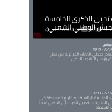
ية تحيي الذكرى الخامسة
لجيش الوطني الشعبي
Ca
برامج
30/07/20
قادر جيجلي:الغابات الجزائرية بين خطر
ئق ورهان التشجير الذكي
Ca
22/07/20
: المتابعة الرئاسية للمشاريع المهيكلة في
 المناجم والتعدين تأكيد على المضي قدما
 الاقتصاد