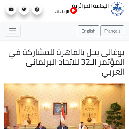
تجاوز
الإذاعة الجزائرية
إلى
الإذاعات
المحتوى
الرئيسي
English
Français
بوغالي يحل بالقاهرة للمشاركة في
المؤتمر الـ32 للاتحاد البرلماني
العربي