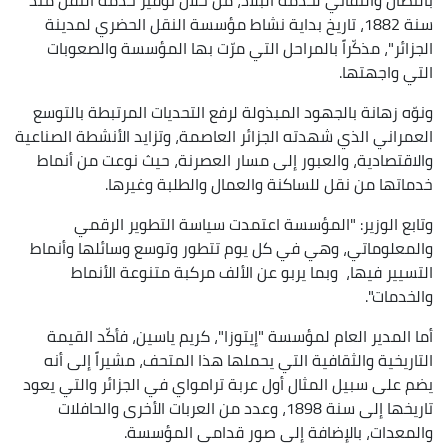
سنة 1882، تاريخ بداية نشاط مؤسسة النقل الحضري لمدينة
الجزائر"، مذكّراً بالمراحل التي مرّت بها المؤسسة والصعوبات
التي واجهتها.
ونوّه زهانة بالجهود المبذولة لرفع التحديات المرتبطة بالتوسع
العمراني الذي شهدته الجزائر العاصمة، وتزايد الأنشطة الصناعية
والاقتصادية، والعبور إلى مسار العصرنة، حيث نوعت من أنماط
خدماتها من نقل للساكنة والعمال والطلبة وغيرها.
وتابع الوزير: "المؤسسة اعتمدت سياسة التطوير الرقمي
والمعلوماتي، وهي في كل يوم تتطور وتوسع وسائلها وأنماط
التسيير فيها، وبما يربو عن الألف مركبة متنوعة الأنماط
والخدمات".
أما المدير العام لمؤسسة "إيتوزا"، كريم ياسين، فأكّد القيمة
التاريخية والثقافية التي يحملها هذا المتحف، مشيراً إلى أنه
يضم على سبيل المثال أول عربة ترامواي في الجزائر والتي يعود
تاريخها إلى سنة 1898، وعدد من العربات الأخرى والحافلات
والمعدات، بالإضافة إلى صور قدامى المؤسسة.