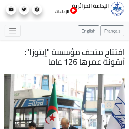
تجاوز
الإذاعة الجزائرية
إلى
الإذاعات
المحتوى
الرئيسي
English
Français
افتتاح متحف مؤسسة "إيتوزا":
أيقونة عمرها 126 عاما