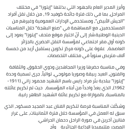
وأبرز المدير العام بالجهود التي بذلتها "إيتوزا" في مختلف
المراحل، بما في ذلك فترة جائحة كوفيد 19، من خلال نقل أفراد
"الجيش الأبيض"، ومستخدمي الإدارات العمومية وغيرهم من
المستخدمين، مع المساهمة في "صنع البهجة" خلال المناسبات
الدينية الوطنية.شار إلى أنّ اختيار موقع متحف "إيتوزا" يعود إلى
كونه أول مقر اجتماعي لمؤسسة النقل الحضري بالجزائر
العاصمة، علاوة على كونه مركز تكوين يستقبل أزيد من خمسة
آلاف متربص سنوياً في مختلف التخصصات.
وفي مناسبة حضرها وزيرا المجاهدين وذوي الحقوق، والثقافة
والفنون، العيد ربيقة وصوريا مولوجي، توالياً، جرى تسمية وحدة
"إيتوزا" ببلدية بئر مراد رايس باسم الشهيد محمود زاني (1911-
1962)، الذي يعدّ واحداً من أبناء المؤسسة، حيث تم تكريم عائلته
بالمناسبة، بالموازاة مع تكريم عائلة الشهيد الطاهر رابية.
وشكّلت المناسبة فرصة لتكريم الفنان عبد المجيد مسكود، الذي
سبق له العمل في المؤسسة خلال فترة الثمانينات، على غرار
فنانين آخرين في صورة الراحل دحمان الحراشي.
المصدر
ملتيميديا الإذاعة الجزائرية
وأج