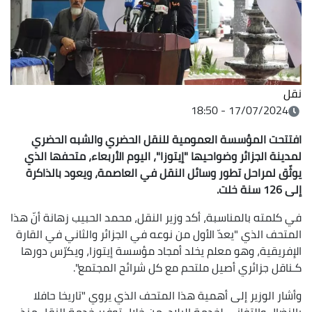
نقل
17/07/2024 - 18:50
افتتحت المؤسسة العمومية للنقل الحضري والشبه الحضري
لمدينة الجزائر وضواحيها "إيتوزا"، اليوم الأربعاء، متحفها الذي
يوثّق لمراحل تطور وسائل النقل في العاصمة، ويعود بالذاكرة
إلى 126 سنة خلت.
في كلمته بالمناسبة، أكد وزير النقل، محمد الحبيب زهانة أنّ هذا
المتحف الذي "يعدّ الأول من نوعه في الجزائر والثاني في القارة
الإفريقية، وهو معلم يخلد أمجاد مؤسسة إيتوزا، ويكرّس دورها
كـناقل جزائري أصيل ملتحم مع كل شرائح المجتمع".
وأشار الوزير إلى أهمية هذا المتحف الذي يروي "تاريخا حافلا
بالنضال والتفاني لخدمة البلاد، من خلال توفير خدمة النقل منذ