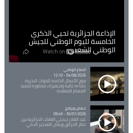
الإذاعة الجزائرية تحيي الذكرى
الخامسة لليوم الوطني للجيش
الوطني الشعبي
Catégorie
الدفاع الوطني
04/08/2026 - 12:10
فوج الأعمال الخاصة للقوات البحرية:
كفاءة عالية وتجهيزات متطورة لتنفيذ
المهام المعقدة
Catégorie
حصص وبرامج
30/07/2026 - 09:49
عبد القادر جيجلي:الغابات الجزائرية بين
خطر الحرائق ورهان التشجير الذكي