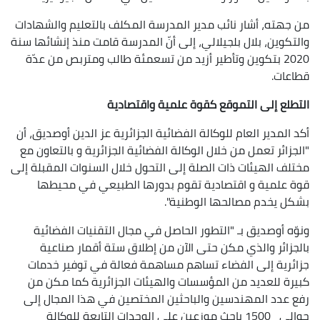
من جهته، أشار نائب مدير المدرسة المكلف بالتعليم والشهادات
والتكوين، بلال بلجيلالي، إلى أنّ المدرسة قامت منذ إنشائها سنة
2020 بتكوين وتأطير أزيد من تسعمئة طالب ومتربص من عدّة
قطاعات.
التطلع إلى التموقع كقوة علمية واقتصادية
أكد المدير العام للوكالة الفضائية الجزائرية عز الدين أوصديق، أن
"الجزائر تعمل من خلال الوكالة الفضائية الجزائرية و بالتعاون مع
مختلف الهيئات ذات الصلة إلى التحول خلال السنوات المقبلة إلى
قوة علمية و اقتصادية تقوم بدورها الطبيعي في محيطها
بشكل يخدم مصالحها الوطنية".
و
نوّه أوصديق بـ "التطور الحاصل في مجال التقنيات الفضائية
بالجزائر والذي مكن حتى الآن من إطلاق ستة أقمار صناعية
جزائرية إلى الفضاء تساهم مساهمة فعالة في توفير خدمات
كبيرة للعديد من المؤسسات والهيئات الجزائرية كما مكن من
رفع عدد المهندسين والباحثين المختصين في هذا المجال إلى
حوالي 1500 باحث موزعين على الوحدات التابعة للوكالة