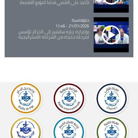
تأكيد على المضي قدما لتنويع الاقتصاد
Catégorie
دبلوماسية
21/07/2026 - 11:46
بوغرارة: زيارة سانشيز إلى الجزائر تؤسس
لمرحلة جديدة من الشراكة الاستراتيجية