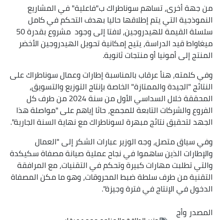
من جهة أخرى، تساهم سوناطراك ب"فاعلية" في المشاريع
النموذجية التي يتم إطلاقها حاليا بهدف التحكم في كامل
سلسلة القيمة للهيدروجين، لافتا إلى وجود مشروع بقدرة 50
ميغاواط قيد الدراسة، يتيح إمكانية تحويل الهيدروجين الأخضر
المنتج إلى أمونيا أو منتجات ثانوية.
وفي كلمته، هنأ عرقاب بالمناسبة إطارات وعمال سوناطراك على
النتائج "الجيدة والممتازة" الخاصة بإنتاج التوزيع والتسويق،
المحققة خلال السداسي الأول من سنة 2024 من طرف كل
الفروع والشركات التابعة للمجمع، حاثا إياهم على "مواصلة هذا
الجهد لتحقيق نتائج مبهرة لسوناطراك مع نهاية السنة الجارية".
وفي سياق متصل، وجه الوزير عبارات الشكر إلى "العمال
والإطارات الذين ساهموا في نجاح عملية صيانة مصفاة سكيكدة
والتي تطلبت مهارات كبيرة وتحكم في التقنيات، مع المرافقة
التقنية من طرف سلطة ضبط المحروقات، وهو ما مكن المصفاة
الدخول في الإنتاج في فترة وجيزة".
المصدر
وأج