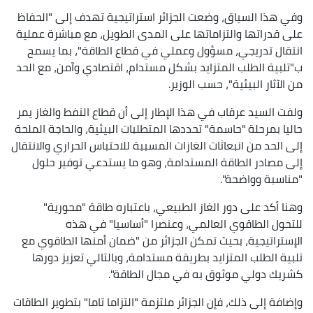
وفي هذا السياق، وضعت الجزائر استراتيجية تهدف إلى "الحفاظ
على قدراتها والتزاماتها على المدى الطويل، مع مباشرة عملية
انتقال تدريجي، مسؤول وعملي في قطاع الطاقة"، بما يسمح
ب"تلبية الطلب المتزايد بشكل مستدام، اقتصادي وآمن، مع الحد
من الآثار البيئية"، حسب الوزير.
ولفت السيد عرقاب في هذا الإطار إلى أن قطاع النفط والغاز يمر
حاليا بمرحلة "حاسمة" تحددها المتطلبات البيئية، والحاجة الملحة
إلى الحد من انبعاثات الغازات المسببة للاحتباس الحراري والانتقال
إلى مصادر الطاقة المستدامة، وهو ما يستدعي توفير حلول
"مناسبة وواضحة".
وهنا أكد على دور الغاز الطبيعي، باعتباره طاقة "محورية"
للتحول الطاقوي العالمي، وعنصرا "أساسيا" في هذه
الإستراتيجية، بحيث تمكن الجزائر من "ضمان أمنها الطاقوي مع
تلبية الطلب المتزايد بطريقة مستدامة، وبالتالي تعزيز دورها
كشريك دولي موثوق به في مجال الطاقة".
وإضافة إلى ذلك، فإن الجزائر ملتزمة "التزاما تاما" بتطوير الطاقات