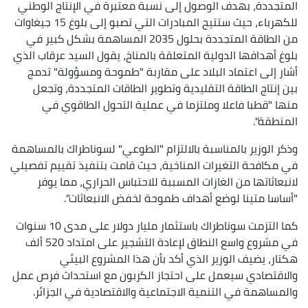
المتجددة، بهدف الوصول إلى نسبة معتبرة في الإنتاج الوطني
للكهرباء، حيث ستتيح المبادرات التي تصبو إلى بلوغ 15 جيغاوات
من الطاقة المتجددة بحلول 2035 المساهمة بشكل كبير في
بلوغ أهدافها الدولية المتعلقة بالمناخ، يقول السيد عرقاب الذي
أشار إلى اعتماد البلاد على مقاربة "طموحة ومسؤولة" تدمج
بين إنتاج الطاقة التقليدية وتطوير الطاقات المتجددة، وتجعل
منها "قطبا فاعلا وملتزما في عملية التحول الطاقوي في
المنطقة".
وذكر الوزير بالمناسبة بالالتزام "الطوعي" لسوناطراك بالمساهمة
في مكافحة التغيرات المناخية، حيث قامت بتنفيذ تقييم تفصيلي
لانبعاثاتها من الغازات المسببة للاحتباس الحراري، مما يوفر
"أساسا متينا لوضع أهداف طموحة لخفض الانبعاثات".
كما التزمت سوناطراك باستثمار مليار دولار على مدى 10 سنوات
في مشروع واسع النطاق لإعادة التشجير على امتداد 520 ألف
هكتار، يضيف الوزير الذي أكد بأن هذا المشروع البيئي
والاقتصادي سيعمل على احتجاز الكربون مع استحداث فرص عمل
والمساهمة في التنمية الاجتماعية والاقتصادية في الجزائر.