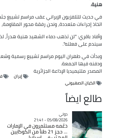
هنية
.
في حديث للتلفزيون الإيراني عقب مراسم تشييع جثم
اتخاذ إجراءات متعددة، ونحن رفقة محور المقاومة، ند
وأفاد باقري: "لن تذهب دماء الشهيد هنية هدراً، لذ
سيندم على فعلته".
وبدأت في طهران اليوم مراسم تشييع رسمية وشعبية 
ودفنه فيها الجمعة.
المصدر
ملتيميديا الإذاعة الجزائرية
إيران
فل
الكيان الصهيوني
طالع ايضاً
دولي
Catégorie
05/08/2026 - 21:41
دعّمه مستثمرون في الإمارات
... حجز 21 طناً من الكوكايين
المهرّب في إسبانيا