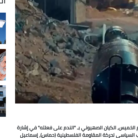
وم الخميس، الكيان الصهيوني بـ "الندم على فعلته" في إشارة
لمكتب السياسي لحركة المقاومة الفلسطينية (حماس)، إسماعيل