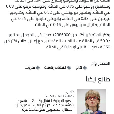
وبنجامين روسيو على 0.75 في المائة، وخوسيه بريتو على 0.68
في المائة، وخافيير بيرتوتشي على 0.52 في المائة، وكلاوديو
فيرمين على 0.33 في المائة، وإنريكي ماركيز على 0.24 في
المائة، ودانيال سيبايوس على 0.16 في المائة.
وذكر أنه تم فرز أكثر من 12386000 صوت في المجمل، يمثلون
59.97 في المائة من الناخبين المؤهلين، مع إعلان بطلان أكثر من
50 ألف صوت بقليل، أو 0.41 في المائة.
المصدر
وأج
نتائج
انتخابات رئاسية
فنزويلا
طالع ايضاً
دولي
Catégorie
07/08/2026 - 20:50
العفو الدولية: انتشال رفات 112 شهيدا
يكشف فداحة الجرائم المرتكبة من قبل
الاحتلال الصهيوني بحق عائلات غزة