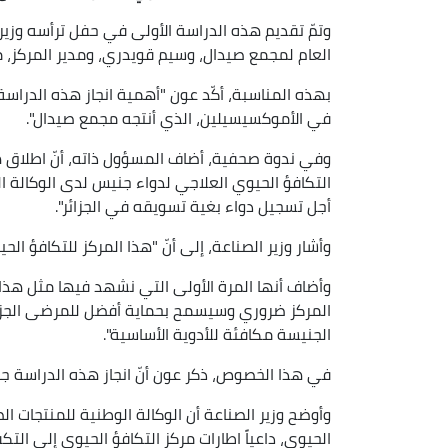
وتمّ تقديم هذه الدراسة الأولى في حفل ترأسه وزير 
العام لمجمع صيدال، وسيم قويدري، ومدير المركز، مر
بهذه المناسبة، أكّد عون "أهمية انجاز هذه الدراس
في الأموكسيسيلين، الذي أنتجه مجمع صيدال".
وفي ندوة صحفية، أضاف المسؤول ذاته، أنّ اطلاق ه
التكافؤ الحيوي العلاجي لدواء جنيس لدى الوكالة ا
أجل تسجيل دواء بغية تسويقه في الجزائر".
وأشار وزير الصناعة، إلى أنّ "هذا المركز للتكافؤ ا
وأضاف أنها المرة الأولى التي نشهد فيها مثل هذا الإ
المركز ضروري وسيسمح بحماية أفضل للمرضى الجزائري
الجنيسة مكافئة للأدوية الأساسية".
في هذا الخصوص، ذكر عون أنّ انجاز هذه الدراسة ج
الحيوي، داعياً اطارات مركز التكافؤ الحيوي إلى الت