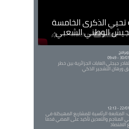
ية تحيي الذكرى الخامسة
لجيش الوطني الشعبي
Ca
برامج
30/07/20
قادر جيجلي:الغابات الجزائرية بين خطر
ئق ورهان التشجير الذكي
Ca
22/07/20
: المتابعة الرئاسية للمشاريع المهيكلة في
 المناجم والتعدين تأكيد على المضي قدما
 الاقتصاد