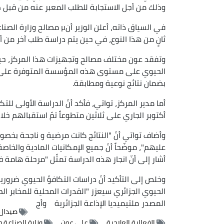
وذلك من أجل الاستجابة للطلب المعبر عنه من قبل 
في السياق ذاته، أعلن الوزير
ثانٍ من هذا النوع، في حين يتم دراسة طلب آخر من أج
وتفقد عون مختلف مصالح وتجهيزات هذا المركز، حيث
الحيوي على مستوى هذه المؤسسة المتوفرة على ت
بضمان نتائج نوعية ومطابقة.
أما مدير المركز، تواتي، فأكد أنّ الدراسة الأولى للت
أكتوبر الجاري على ثلاثين متطوعاً تمّ استقبالهم خلا
وأضاف تواتي أنّ "النتائج كانت مرضية و ناجحة بخصوص
عليهم"، موضّحاً أنّ جميع الإمكانيات المادية وال
أشار إلى أنّ انجاز هذه الدراسة تمثّل "مرحلة هامة ف
وخلص إلى التأكيد أنّ دراسات التكافؤ الحيوي ضرورية
الحيوي الجزائري سيعزز "القدرات المحلية للمخابر ال
المصدر
ملتيميديا الإذاعة الجزائرية
وأج
صيدال
الفعالية العلاجية
علي عون
وزارة الصناعة و