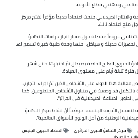
صناعيي ومهنيي قطاع الأدوية.
 أنµ مصالح وزارة الصناعة والانتاج الصيدلاني منحت اعتماداً جديداً مؤخراً لفتح مركز
ل منح اعتماد ثالث.
 تلقى عروضاً مفصلة حول مسار انجاز دراسات التكافؤ
جهيزات حديثة و هياكل، منها وحدة طبية كبيرة تسمح لها
كافؤ الحيوي للعلاج الخاصة بصيدال تمّ اختبارها خلال شهر
ل فترة ثلاثة أيام على مستوى العيادة.
 فعالية هذا الدواء على الأشخاص الذين تمّ اجراء التجارب
خاصة بالتكفل قد وضعت في متناول الأشخاص المتطوعين، كما
ي تطوير الصناعة الصيدلانية في الجزائر".
 لتسجيل الأدوية الجنيسة، موضّحاً أنّ نشاط مركز التكافؤ
صيدلانية الوطنية من أجل الولوج للأسواق العالمية".
مركز التكافؤ الحيوي الجزائري
المضاد الحيوي الجنيس
الانتاج الصيدلاني