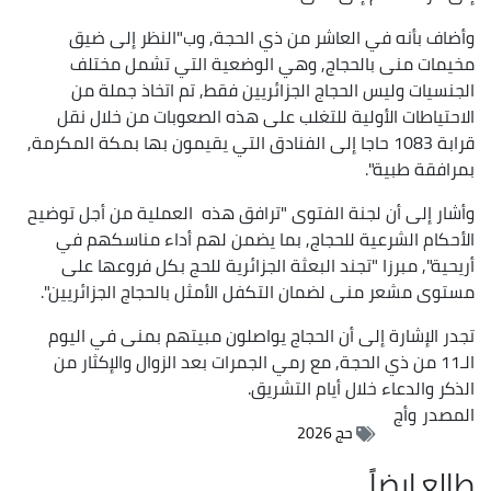
وأضاف بأنه في العاشر من ذي الحجة, وب"النظر إلى ضيق
مخيمات منى بالحجاج, وهي الوضعية التي تشمل مختلف
الجنسيات وليس الحجاج الجزائريين فقط, تم اتخاذ جملة من
الاحتياطات الأولية للتغلب على هذه الصعوبات من خلال نقل
قرابة 1083 حاجا إلى الفنادق التي يقيمون بها بمكة المكرمة,
بمرافقة طبية".
وأشار إلى أن لجنة الفتوى "ترافق هذه العملية من أجل توضيح
الأحكام الشرعية للحجاج, بما يضمن لهم أداء مناسكهم في
أريحية", مبرزا "تجند البعثة الجزائرية للحج بكل فروعها على
مستوى مشعر منى لضمان التكفل الأمثل بالحجاج الجزائريين".
تجدر الإشارة إلى أن الحجاج يواصلون مبيتهم بمنى في اليوم
الـ11 من ذي الحجة, مع رمي الجمرات بعد الزوال والإكثار من
الذكر والدعاء خلال أيام التشريق.
المصدر
وأج
حج 2026
طالع ايضاً