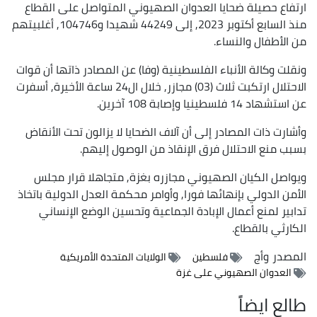
ارتفاع حصيلة ضحايا العدوان الصهيوني المتواصل على القطاع
منذ السابع أكتوبر 2023, إلى 44249 شهيدا و104746, أغلبيتهم
من الأطفال والنساء.
ونقلت وكالة الأنباء الفلسطينية (وفا) عن المصادر ذاتها أن قوات
الاحتلال ارتكبت ثلاث (03) مجازر, خلال ال24 ساعة الأخيرة, أسفرت
عن استشهاد 14 فلسطينيا وإصابة 108 آخرين.
وأشارت ذات المصادر إلى أن آلاف الضحايا لا يزالون تحت الأنقاض
بسبب منع الاحتلال فرق الإنقاذ من الوصول إليهم.
ويواصل الكيان الصهيوني مجازره بغزة, متجاهلا قرار مجلس
الأمن الدولي بإنهائها فورا, وأوامر محكمة العدل الدولية باتخاذ
تدابير لمنع أعمال الإبادة الجماعية وتحسين الوضع الإنساني
الكارثي بالقطاع.
المصدر
وأج
فلسطين
الولايات المتحدة الأمريكية
العدوان الصهيوني على غزة
طالع ايضاً